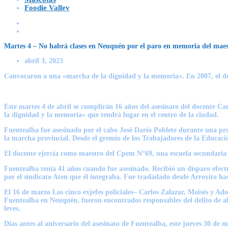
Foodie Valley
Martes 4 – No habrá clases en Neuquén por el paro en memoria del mae
abril 3, 2023
Convocaron a una «marcha de la dignidad y la memoria». En 2007, el doc
Este martes 4 de abril se cumplirán
16 años del asesinato del docente Ca
la dignidad y la memoria» que tendrá lugar
en el centro de la ciudad.
Fuentealba fue asesinado por el cabo José Darío Poblete durante una pr
la
marcha
provincial. Desde el gremio de los Trabajadores de la Educaci
El docente ejercía como maestro del Cpem N°69,
una escuela secundaria
Fuentealba tenía 41 años cuando fue asesinado. Recibió un disparo efec
por el sindicato Aten que él integraba
. Fue trasladado desde Arroyito ha
El 16 de marzo
Los cinco exjefes policiales
–
Carlos Zalazar, Moisés y Ado
Fuentealba en Neuquén,
fueron encontrados responsables
del delito de 
leves.
Días antes al aniversario del asesinato de Fuentealba, este jueves 30 de