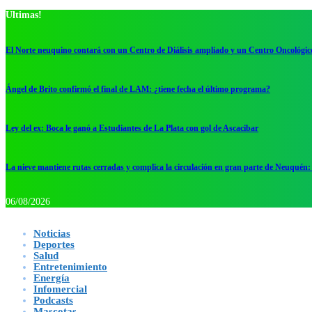
Ultimas!
El Norte neuquino contará con un Centro de Diálisis ampliado y un Centro Oncológic
Ángel de Brito confirmó el final de LAM: ¿tiene fecha el último programa?
Ley del ex: Boca le ganó a Estudiantes de La Plata con gol de Ascacibar
La nieve mantiene rutas cerradas y complica la circulación en gran parte de Neuquén: 
06/08/2026
Noticias
Deportes
Salud
Entretenimiento
Energía
Infomercial
Podcasts
Mascotas