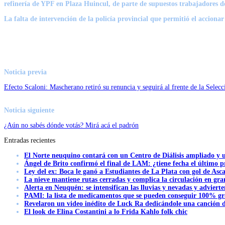
refinería de YPF en Plaza Huincul
, de parte de supuestos trabajadores d
La
falta de intervención de la policía provincial
que permitió el accionar
Noticia previa
Efecto Scaloni: Mascherano retiró su renuncia y seguirá al frente de la Selec
Noticia siguiente
¿Aún no sabés dónde votás? Mirá acá el padrón
Entradas recientes
El Norte neuquino contará con un Centro de Diálisis ampliado y
Ángel de Brito confirmó el final de LAM: ¿tiene fecha el último
Ley del ex: Boca le ganó a Estudiantes de La Plata con gol de Asc
La nieve mantiene rutas cerradas y complica la circulación en gra
Alerta en Neuquén: se intensifican las lluvias y nevadas y advierte
PAMI: la lista de medicamentos que se pueden conseguir 100% gra
Revelaron un video inédito de Luck Ra dedicándole una canción d
El look de Elina Costantini a lo Frida Kahlo folk chic