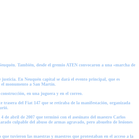
 Neuquén
. También, desde el gremio ATEN convocaron a una «marcha de
 justicia.
En Neuquén capital se dará el evento principal,
que es
 el monumento a San Martín.
 construcción, en una juguera y en el correo.
te trasera del Fiat 147 que
se retiraba de la manifestación, organizada
urió.
 4 de abril de 2007 que terminó con el asesinato del maestro Carlos
clarado
culpable del abuso de armas agravado
, pero absuelto de lesiones
jo que tuvieron las maestras y maestros que protestaban en el acceso a la