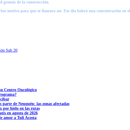
el gremio de la construcción.
 fue motivo para que se llamara así. Ese día habrá una
concentración en 
ción Sub 20
 un Centro Oncológico
 programa?
acibar
n parte de Neuquén: las zonas afectadas
n por hielo en las rutas
tis en agosto de 2026
e amor a Tuli Acosta