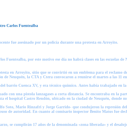
stro Carlos Fuentealba
ente fue asesinado por un policía durante una protesta en Arroyito.
rlos Fuentealba
, por este motivo ese día
no habrá clases en las escuelas de
otesta en
Arroyito
, sitio que se convirtió en un emblema para el reclamo de
ón de Neuquén, la CTA y Ctera convocaron a reunirse el martes a las 11
en
 del barrio Cuenca XV, y
era técnico químico.
Antes había
trabajado en la
tuado con
una pistola lanzagases a corta distancia
. Se encontraba en la par
sta el hospital Castro Rendón, ubicado en la ciudad de Neuquén, donde m
lfo Soto, Mario Rinzafri y Jorge Garrido- que condujeron la represión del
abuso de autoridad.
En cuanto al comisario inspector Benito Matus fue de
 marzo, se cumplirán 17 años
de la denominada «zona liberada»
y el desalo