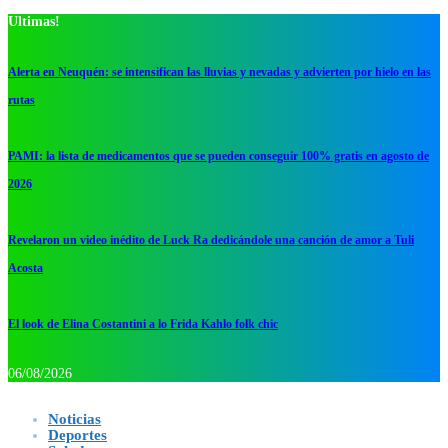
Ultimas!
Alerta en Neuquén: se intensifican las lluvias y nevadas y advierten por hielo en las
rutas
PAMI: la lista de medicamentos que se pueden conseguir 100% gratis en agosto de
2026
Revelaron un video inédito de Luck Ra dedicándole una canción de amor a Tuli
Acosta
El look de Elina Costantini a lo Frida Kahlo folk chic
06/08/2026
Noticias
Deportes