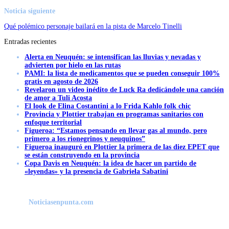
Noticia siguiente
Qué polémico personaje bailará en la pista de Marcelo Tinelli
Entradas recientes
Alerta en Neuquén: se intensifican las lluvias y nevadas y
advierten por hielo en las rutas
PAMI: la lista de medicamentos que se pueden conseguir 100%
gratis en agosto de 2026
Revelaron un video inédito de Luck Ra dedicándole una canción
de amor a Tuli Acosta
El look de Elina Costantini a lo Frida Kahlo folk chic
Provincia y Plottier trabajan en programas sanitarios con
enfoque territorial
Figueroa: “Estamos pensando en llevar gas al mundo, pero
primero a los rionegrinos y neuquinos”
Figueroa inauguró en Plottier la primera de las diez EPET que
se están construyendo en la provincia
Copa Davis en Neuquén: la idea de hacer un partido de
«leyendas» y la presencia de Gabriela Sabatini
Noticiasenpunta.com