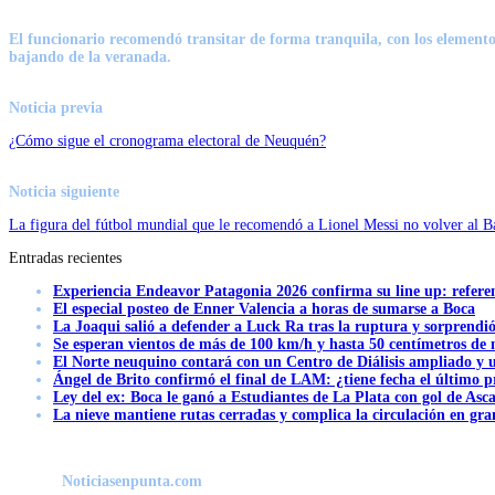
El funcionario recomendó transitar de forma tranquila, con los elemento
bajando de la veranada.
Noticia previa
¿Cómo sigue el cronograma electoral de Neuquén?
Noticia siguiente
La figura del fútbol mundial que le recomendó a Lionel Messi no volver al B
Entradas recientes
Experiencia Endeavor Patagonia 2026 confirma su line up: refere
El especial posteo de Enner Valencia a horas de sumarse a Boca
La Joaqui salió a defender a Luck Ra tras la ruptura y sorprendi
Se esperan vientos de más de 100 km/h y hasta 50 centímetros de 
El Norte neuquino contará con un Centro de Diálisis ampliado y
Ángel de Brito confirmó el final de LAM: ¿tiene fecha el último
Ley del ex: Boca le ganó a Estudiantes de La Plata con gol de Asc
La nieve mantiene rutas cerradas y complica la circulación en gra
Noticiasenpunta.com