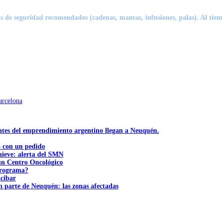
s de seguridad recomendados (cadenas, mantas, infusiones, palas). Al tiem
arcelona
ntes del emprendimiento argentino llegan a Neuquén.
ó con un pedido
nieve: alerta del SMN
 un Centro Oncológico
 programa?
acibar
n parte de Neuquén: las zonas afectadas