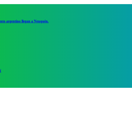
ento argentino llegan a Neuquén.
N