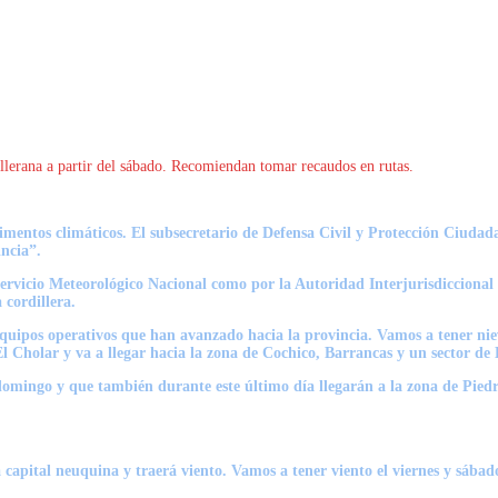
dillerana a partir del sábado. Recomiendan tomar recaudos en rutas.
imentos climáticos. El
subsecretario de Defensa Civil y Protección Ciudad
incia
”.
Servicio Meteorológico Nacional como por la Autoridad Interjurisdiccional 
 cordillera.
equipos operativos que han avanzado hacia la provincia. Vamos a tener niev
Cholar y va a llegar hacia la zona de Cochico, Barrancas y un sector de 
 domingo y que también durante este último día llegarán a la zona de Pied
 la capital neuquina y traerá viento. Vamos a tener viento el viernes y sáb