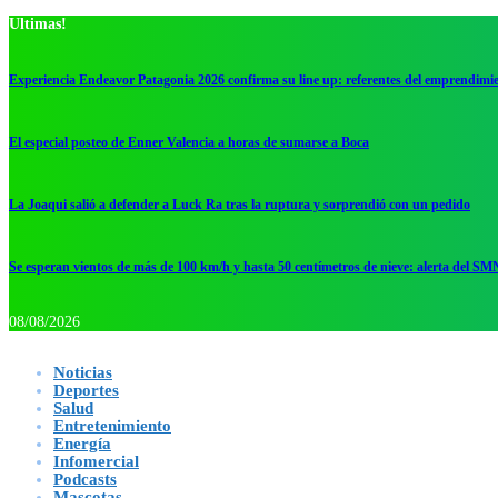
Ultimas!
Experiencia Endeavor Patagonia 2026 confirma su line up: referentes del emprendimi
El especial posteo de Enner Valencia a horas de sumarse a Boca
La Joaqui salió a defender a Luck Ra tras la ruptura y sorprendió con un pedido
Se esperan vientos de más de 100 km/h y hasta 50 centímetros de nieve: alerta del SM
08/08/2026
Noticias
Deportes
Salud
Entretenimiento
Energía
Infomercial
Podcasts
Mascotas