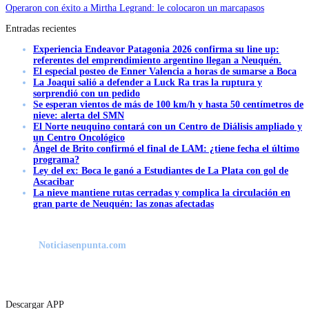
Operaron con éxito a Mirtha Legrand: le colocaron un marcapasos
Entradas recientes
Experiencia Endeavor Patagonia 2026 confirma su line up:
referentes del emprendimiento argentino llegan a Neuquén.
El especial posteo de Enner Valencia a horas de sumarse a Boca
La Joaqui salió a defender a Luck Ra tras la ruptura y
sorprendió con un pedido
Se esperan vientos de más de 100 km/h y hasta 50 centímetros de
nieve: alerta del SMN
El Norte neuquino contará con un Centro de Diálisis ampliado y
un Centro Oncológico
Ángel de Brito confirmó el final de LAM: ¿tiene fecha el último
programa?
Ley del ex: Boca le ganó a Estudiantes de La Plata con gol de
Ascacibar
La nieve mantiene rutas cerradas y complica la circulación en
gran parte de Neuquén: las zonas afectadas
Noticiasenpunta.com
Descargar APP