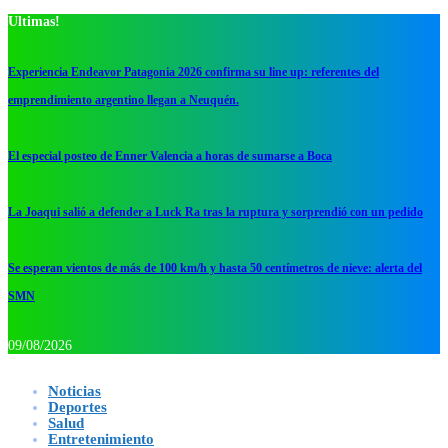
Ultimas!
Experiencia Endeavor Patagonia 2026 confirma su line up: referentes del
emprendimiento argentino llegan a Neuquén.
El especial posteo de Enner Valencia a horas de sumarse a Boca
La Joaqui salió a defender a Luck Ra tras la ruptura y sorprendió con un pedido
Se esperan vientos de más de 100 km/h y hasta 50 centímetros de nieve: alerta del
SMN
09/08/2026
Noticias
Deportes
Salud
Entretenimiento