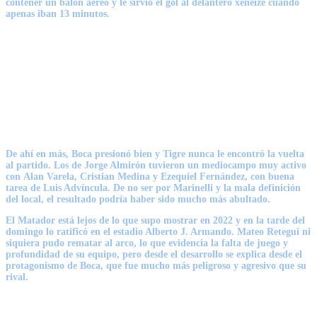
contener un balón aéreo y le sirvió el gol al delantero xeneize cuando
apenas iban 13 minutos.
De ahí en más,
Boca presionó bien y Tigre nunca le encontró la vuelta
al partido.
Los de Jorge Almirón tuvieron un mediocampo muy activo
con
Alan Varela, Cristian Medina y Ezequiel Fernández,
con buena
tarea de Luis Advíncula. De no ser por Marinelli y la mala definición
del local, el resultado podría haber sido mucho más abultado.
El Matador está lejos de lo que supo mostrar en 2022 y en la tarde del
domingo lo ratificó en el estadio Alberto J. Armando. Mateo Retegui ni
siquiera pudo rematar al arco, lo que evidencia la falta de juego y
profundidad de su equipo, pero desde el desarrollo se explica desde el
protagonismo de Boca, que fue mucho más peligroso y agresivo que su
rival.