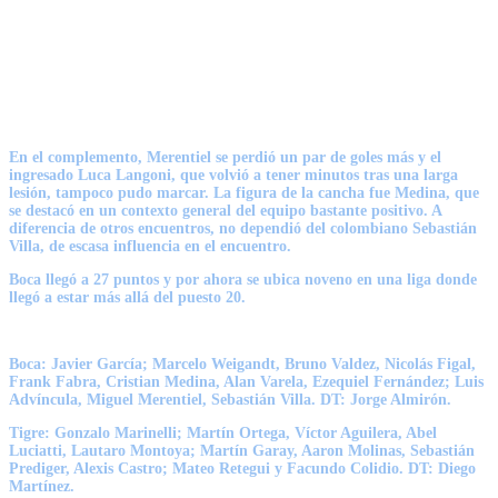
En el complemento, Merentiel se perdió un par de goles más y el
ingresado
Luca Langoni,
que volvió a tener minutos tras una larga
lesión, tampoco pudo marcar. La figura de la cancha fue Medina, que
se destacó en un contexto general del equipo bastante positivo. A
diferencia de otros encuentros, no dependió del colombiano
Sebastián
Villa,
de escasa influencia en el encuentro.
Boca llegó a 27 puntos y por ahora se ubica noveno en una liga donde
llegó a estar más allá del puesto 20.
Boca:
Javier García; Marcelo Weigandt, Bruno Valdez, Nicolás Figal,
Frank Fabra, Cristian Medina, Alan Varela, Ezequiel Fernández; Luis
Advíncula, Miguel Merentiel, Sebastián Villa. DT: Jorge Almirón.
Tigre:
Gonzalo Marinelli; Martín Ortega, Víctor Aguilera, Abel
Luciatti, Lautaro Montoya; Martín Garay, Aaron Molinas, Sebastián
Prediger, Alexis Castro; Mateo Retegui y Facundo Colidio. DT: Diego
Martínez.