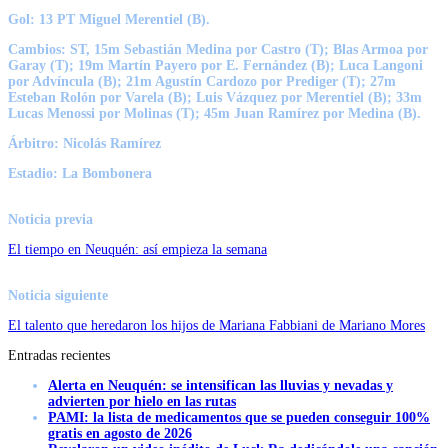
Gol:
13 PT Miguel Merentiel (B).
Cambios:
ST, 15m Sebastián Medina por Castro (T); Blas Armoa por
Garay (T); 19m Martín Payero por E. Fernández (B); Luca Langoni
por Advíncula (B); 21m Agustín Cardozo por Prediger (T); 27m
Esteban Rolón por Varela (B); Luis Vázquez por Merentiel (B); 33m
Lucas Menossi por Molinas (T); 45m Juan Ramírez por Medina (B).
Árbitro:
Nicolás Ramírez
Estadio
: La Bombonera
Noticia previa
El tiempo en Neuquén: así empieza la semana
Noticia siguiente
El talento que heredaron los hijos de Mariana Fabbiani de Mariano Mores
Entradas recientes
Alerta en Neuquén: se intensifican las lluvias y nevadas y
advierten por hielo en las rutas
PAMI: la lista de medicamentos que se pueden conseguir 100%
gratis en agosto de 2026