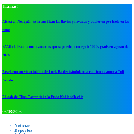
Ultimas!
Alerta en Neuquén: se intensifican las lluvias y nevadas y advierten por hielo en las
rutas
PAMI: la lista de medicamentos que se pueden conseguir 100% gratis en agosto de
2026
Revelaron un video inédito de Luck Ra dedicándole una canción de amor a Tuli
Acosta
El look de Elina Costantini a lo Frida Kahlo folk chic
06/08/2026
Noticias
Deportes