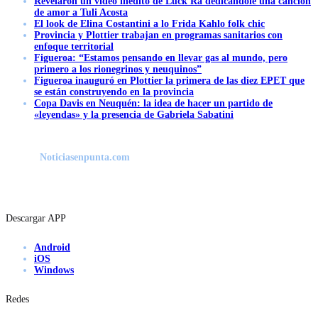
Revelaron un video inédito de Luck Ra dedicándole una canción
de amor a Tuli Acosta
El look de Elina Costantini a lo Frida Kahlo folk chic
Provincia y Plottier trabajan en programas sanitarios con
enfoque territorial
Figueroa: “Estamos pensando en llevar gas al mundo, pero
primero a los rionegrinos y neuquinos”
Figueroa inauguró en Plottier la primera de las diez EPET que
se están construyendo en la provincia
Copa Davis en Neuquén: la idea de hacer un partido de
«leyendas» y la presencia de Gabriela Sabatini
Noticiasenpunta.com
Descargar APP
Android
iOS
Windows
Redes