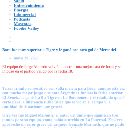
Salud
Entretenimiento
Energía
Infomercial
Podcasts
Mascotas
Foodie Valley
Boca fue muy superior a Tigre y le ganó con otro gol de Merentiel
mayo 29, 2023
El equipo de Jorge Almirón volvió a mostrar una mejor cara de local y se
impuso en el partido válido por la fecha 18.
Tercer triunfo consecutivo con valla invicta para Boca,
aunque esta vez
con mucho mejor juego que ante Argentinos Juniors la fecha anterior.
El Xeneize le ganó 1 a 0 a Tigre en La Bombonera
y el resultado quedó
corto para la diferencia futbolística que se vio en el campo y la
cantidad de situaciones que generó.
Otra vez fue
Miguel Merentiel
el autor del tanto que significan tres
puntos para su equipo, como había ocurrido en La Paternal. Esta vez
aprovechó un error grave del arquero
Gonzalo Marinelli,
que no pudo