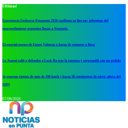
Ultimas!
Experiencia Endeavor Patagonia 2026 confirma su line up: referentes del
emprendimiento argentino llegan a Neuquén.
El especial posteo de Enner Valencia a horas de sumarse a Boca
La Joaqui salió a defender a Luck Ra tras la ruptura y sorprendió con un pedido
Se esperan vientos de más de 100 km/h y hasta 50 centímetros de nieve: alerta del
SMN
07/08/2026