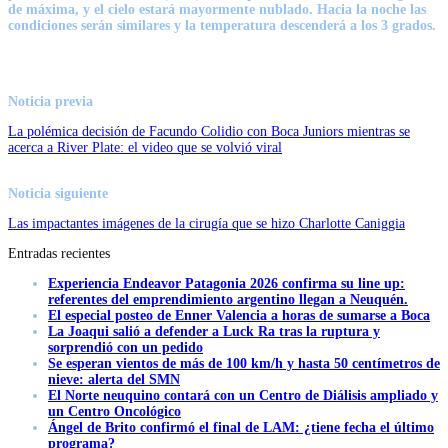
de máxima, y el cielo estará mayormente nublado. Hacia la noche las
condiciones serán similares y la temperatura descenderá a los 3 grados.
Noticia previa
La polémica decisión de Facundo Colidio con Boca Juniors mientras se
acerca a River Plate: el video que se volvió viral
Noticia siguiente
Las impactantes imágenes de la cirugía que se hizo Charlotte Caniggia
Entradas recientes
Experiencia Endeavor Patagonia 2026 confirma su line up:
referentes del emprendimiento argentino llegan a Neuquén.
El especial posteo de Enner Valencia a horas de sumarse a Boca
La Joaqui salió a defender a Luck Ra tras la ruptura y
sorprendió con un pedido
Se esperan vientos de más de 100 km/h y hasta 50 centímetros de
nieve: alerta del SMN
El Norte neuquino contará con un Centro de Diálisis ampliado y
un Centro Oncológico
Ángel de Brito confirmó el final de LAM: ¿tiene fecha el último
programa?