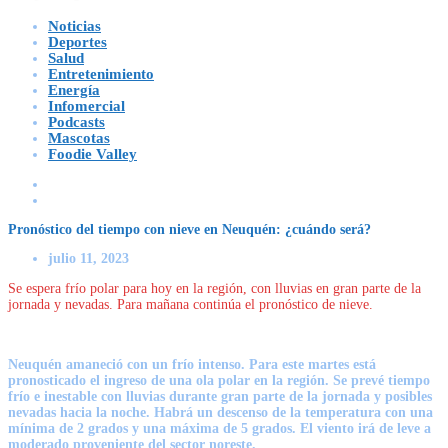
Noticias
Deportes
Salud
Entretenimiento
Energía
Infomercial
Podcasts
Mascotas
Foodie Valley
Pronóstico del tiempo con nieve en Neuquén: ¿cuándo será?
julio 11, 2023
Se espera frío polar para hoy en la región, con lluvias en gran parte de la
jornada y nevadas. Para mañana continúa el pronóstico de nieve.
Neuquén amaneció con un frío intenso. Para este martes está
pronosticado el ingreso de una ola polar en la región. Se prevé tiempo
frío e inestable con lluvias durante gran parte de la jornada y posibles
nevadas hacia la noche
. Habrá un descenso de la temperatura con una
mínima de 2 grados y una máxima de 5 grados. El viento irá de leve a
moderado proveniente del sector noreste.