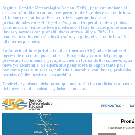
Según el Servicio Meteorológico Nación (SMN), para esta mañana el
cielo estará nublado con una temperatura de 2 grados y viento de hasta
31 kilómetros por hora. Por la tarde se esperan lluvias con
probabilidades entre el 40 y el 70%, y una temperatura de 5 grados.
Continuará el viento de leve a moderado. Hacia la noche pronosticaron
lluvias y nevadas con probabilidades entre el 40 y el 70%. La
temperatura descenderá a los 4 grados y seguirá el viento de hasta 31
kilómetros por hora.
La Autoridad Interjurisdiccional de Cuencas (AIC) advirtió sobre el
ingreso de una masa polar sobre la Patagonia y centro del país, que
provocará frío intenso y precipitaciones en forma de lluvia, nieve, agua
nieve y/o escarchilla. Se espera aire polar sobre la región tanto para
hoy como para el miércoles, nublado e inestable, con lluvias, probables
nevadas débiles, neviscas o escarchilla.
Desde el organismo adelantaron que mejorarán las condiciones a partir
del jueves con días soleados y heladas intensas.