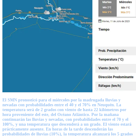
El SMN pronosticó para el miércoles por la madrugada lluvias y
nevadas con probabilidades entre el 40 y el 70% en Neuquén. La
temperatura será de 2 grados con viento de hasta 22 kilómetros por
hora proveniente del este, del Océano Atlántico. Por la mañana
continuarán las lluvias y nevadas, con probabilidades entre el 70 y el
100%, y una temperatura que descenderá a un grado. El viento estará
prácticamente ausente. En horas de la tarde descenderán las
probabilidades de lluvias (10%), la temperatura alcanzará los 5 grados