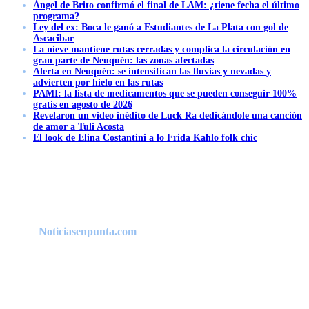
Ángel de Brito confirmó el final de LAM: ¿tiene fecha el último
programa?
Ley del ex: Boca le ganó a Estudiantes de La Plata con gol de
Ascacibar
La nieve mantiene rutas cerradas y complica la circulación en
gran parte de Neuquén: las zonas afectadas
Alerta en Neuquén: se intensifican las lluvias y nevadas y
advierten por hielo en las rutas
PAMI: la lista de medicamentos que se pueden conseguir 100%
gratis en agosto de 2026
Revelaron un video inédito de Luck Ra dedicándole una canción
de amor a Tuli Acosta
El look de Elina Costantini a lo Frida Kahlo folk chic
Noticiasenpunta.com