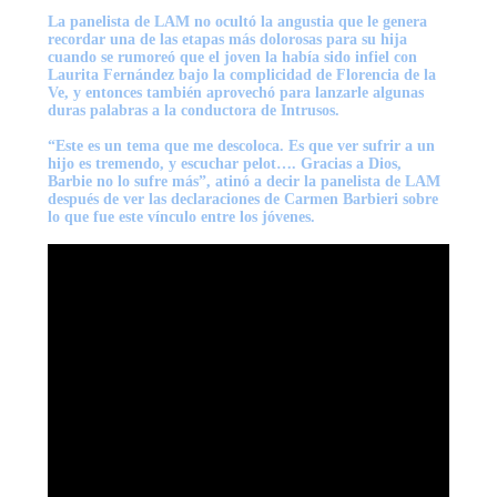
La panelista de LAM no ocultó la angustia que le genera
recordar una de las etapas más dolorosas para su hija
cuando se rumoreó que el joven la había sido infiel con
Laurita Fernández bajo la complicidad de
Florencia de la
Ve
, y entonces también aprovechó para lanzarle algunas
duras palabras a la conductora de Intrusos.
“Este es un tema que me descoloca. Es que ver sufrir a un
hijo es tremendo, y escuchar pelot…. Gracias a Dios,
Barbie no lo sufre más”, atinó a decir la panelista de LAM
después de ver las declaraciones de Carmen Barbieri sobre
lo que fue este vínculo entre los jóvenes.