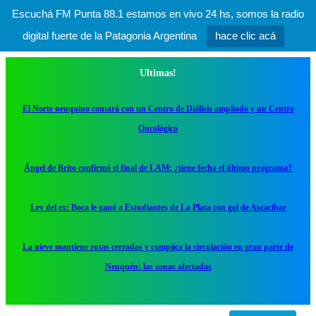
Escuchá FM Punta 88.1 estamos en vivo 24 hs, somos la radio
digital fuerte de la Patagonia Argentina
hace clic acá
Ultimas!
El Norte neuquino contará con un Centro de Diálisis ampliado y un Centro
Oncológico
Ángel de Brito confirmó el final de LAM: ¿tiene fecha el último programa?
Ley del ex: Boca le ganó a Estudiantes de La Plata con gol de Ascacibar
La nieve mantiene rutas cerradas y complica la circulación en gran parte de
Neuquén: las zonas afectadas