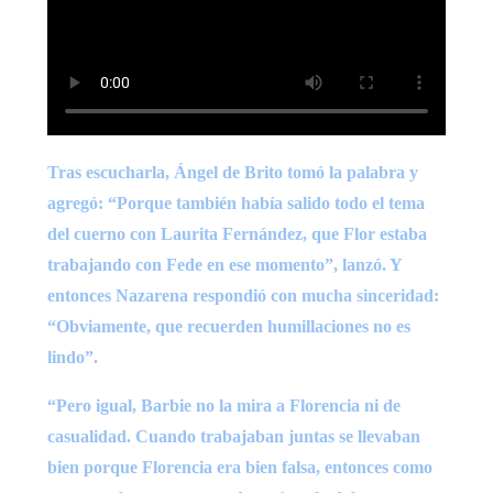
Tras escucharla, Ángel de Brito tomó la palabra y
agregó: “Porque también había salido todo el tema
del cuerno con Laurita Fernández, que Flor estaba
trabajando con Fede en ese momento”, lanzó. Y
entonces Nazarena respondió con mucha sinceridad:
“Obviamente, que recuerden humillaciones no es
lindo”.
“Pero igual, Barbie no la mira a Florencia ni de
casualidad. Cuando trabajaban juntas se llevaban
bien porque Florencia era bien falsa, entonces como