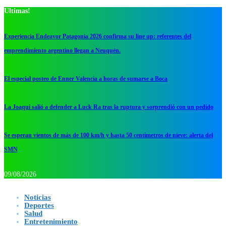
Ultimas!
Experiencia Endeavor Patagonia 2026 confirma su line up: referentes del
emprendimiento argentino llegan a Neuquén.
El especial posteo de Enner Valencia a horas de sumarse a Boca
La Joaqui salió a defender a Luck Ra tras la ruptura y sorprendió con un pedido
Se esperan vientos de más de 100 km/h y hasta 50 centímetros de nieve: alerta del
SMN
09/08/2026
Noticias
Deportes
Salud
Entretenimiento