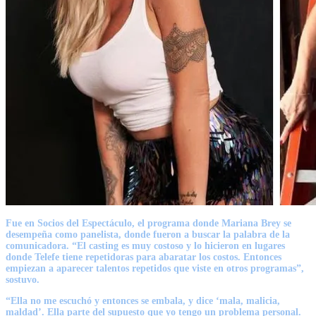
Fue en Socios del Espectáculo, el programa donde Mariana Brey se
desempeña como panelista, donde fueron a buscar la palabra de la
comunicadora. “El casting es muy costoso y lo hicieron en lugares
donde Telefe tiene repetidoras para abaratar los costos. Entonces
empiezan a aparecer talentos repetidos que viste en otros programas”,
sostuvo.
“Ella no me escuchó y entonces se embala, y dice ‘mala, malicia,
maldad’. Ella parte del supuesto que yo tengo un problema personal.