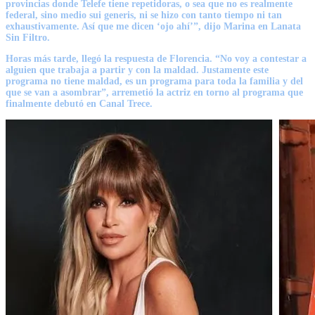
provincias donde Telefe tiene repetidoras, o sea que no es realmente
federal, sino medio sui generis, ni se hizo con tanto tiempo ni tan
exhaustivamente. Así que me dicen ‘ojo ahí’”, dijo Marina en Lanata
Sin Filtro.
Horas más tarde, llegó la respuesta de Florencia. “No voy a contestar a
alguien que trabaja a partir y con la maldad. Justamente este
programa no tiene maldad, es un programa para toda la familia y del
que se van a asombrar”, arremetió la actriz en torno al programa que
finalmente debutó en Canal Trece.