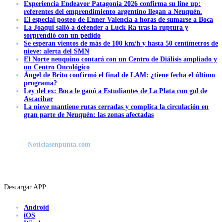
Experiencia Endeavor Patagonia 2026 confirma su line up:
referentes del emprendimiento argentino llegan a Neuquén.
El especial posteo de Enner Valencia a horas de sumarse a Boca
La Joaqui salió a defender a Luck Ra tras la ruptura y
sorprendió con un pedido
Se esperan vientos de más de 100 km/h y hasta 50 centímetros de
nieve: alerta del SMN
El Norte neuquino contará con un Centro de Diálisis ampliado y
un Centro Oncológico
Ángel de Brito confirmó el final de LAM: ¿tiene fecha el último
programa?
Ley del ex: Boca le ganó a Estudiantes de La Plata con gol de
Ascacibar
La nieve mantiene rutas cerradas y complica la circulación en
gran parte de Neuquén: las zonas afectadas
Noticiasenpunta.com
Descargar APP
Android
iOS