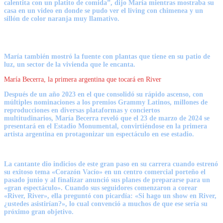
calentita con un platito de comida”, dijo María mientras mostraba su
casa en un video en donde se pudo ver el living con chimenea y un
sillón de color naranja muy llamativo.
María también mostró la fuente con plantas que tiene en su patio de
luz, un sector de la vivienda que le encanta.
María Becerra, la primera argentina que tocará en River
Después de un año 2023 en el que consolidó su rápido ascenso, con
múltiples nominaciones a los premios Grammy Latinos, millones de
reproducciones en diversas plataformas y conciertos
multitudinarios,
María Becerra
reveló que el 23 de marzo de 2024 se
presentará en el
Estadio Monumental
, convirtiéndose en la primera
artista argentina en protagonizar un espectáculo en ese estadio.
La cantante dio indicios de este gran paso en su carrera cuando estrenó
su exitoso tema «Corazón Vacío» en un centro comercial porteño el
pasado junio y al finalizar anunció sus planes de prepararse para un
«gran espectáculo». Cuando sus seguidores comenzaron a corear
«River, River», ella preguntó con picardía: «Si hago un show en River,
¿ustedes asistirían?», lo cual convenció a muchos de que ese sería su
próximo gran objetivo.