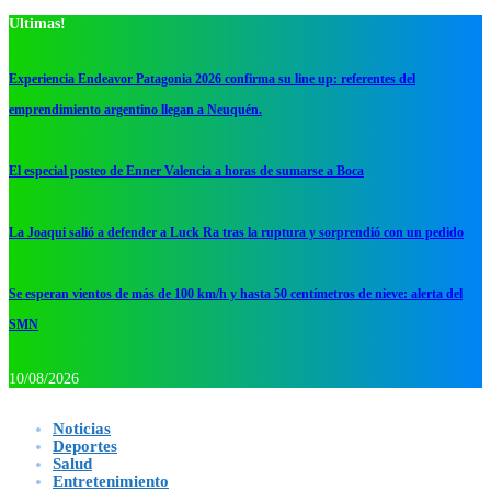
Ultimas!
Experiencia Endeavor Patagonia 2026 confirma su line up: referentes del
emprendimiento argentino llegan a Neuquén.
El especial posteo de Enner Valencia a horas de sumarse a Boca
La Joaqui salió a defender a Luck Ra tras la ruptura y sorprendió con un pedido
Se esperan vientos de más de 100 km/h y hasta 50 centímetros de nieve: alerta del
SMN
10/08/2026
Noticias
Deportes
Salud
Entretenimiento