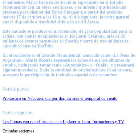
Finalmente, María Becerra confirmó su espectáculo en el Estadio
Monumental con un video este jueves, y se informó que habrá una
preventa para clientes del Banco Patagonia a partir del próximo
martes 17 de octubre a las 10 a. m. Al día siguiente, la venta general
estará disponible a través del sitio web de All Access.
Este anuncio se produce en un momento de gran popularidad para la
artista, con cuatro nominaciones en los Latin Grammy, más de 25
millones de oyentes mensuales en Spotify y cerca de tres millones de
reproducciones en YouTube.
En el concierto en el Estadio Monumental, conocida como «La Nena de
Argentina», María Becerra repasará los éxitos de sus dos álbumes de
estudio, incluyendo temas como «Automático» y «Ojalá», y presentará
algunas novedades. Dada la cantidad de colaboraciones en su carrera,
se espera la participación de invitados especiales de renombre.
Noticia previa
Pronóstico en Neuquén: día por día, así será el temporal de viento
Noticia siguiente
Los Pumas van por el bronce ante Inglaterra: hora, formaciones y TV
Entradas recientes