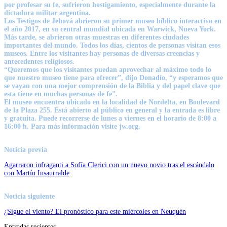
por profesar su fe, sufrieron hostigamiento, especialmente durante la
dictadura militar argentina.
Los Testigos de Jehová abrieron su primer museo bíblico interactivo en
el año 2017, en su central mundial ubicada en Warwick, Nueva York.
Más tarde, se abrieron otras muestras en diferentes ciudades
importantes del mundo. Todos los días, cientos de personas visitan esos
museos. Entre los visitantes hay personas de diversas creencias y
antecedentes religiosos.
“Queremos que los visitantes puedan aprovechar al máximo todo lo
que nuestro museo tiene para ofrecer”, dijo Donadío, “y esperamos que
se vayan con una mejor comprensión de la Biblia y del papel clave que
esta tiene en muchas personas de fe”.
El museo encuentra ubicado en la localidad de Nordelta, en Boulevard
de la Plaza 255. Está abierto al público en general y la entrada es libre
y gratuita. Puede recorrerse de lunes a viernes en el horario de 8:00 a
16:00 h. Para más información visite jw.org.
Noticia previa
Agarraron infraganti a Sofía Clerici con un nuevo novio tras el escándalo
con Martín Insaurralde
Noticia siguiente
¿Sigue el viento? El pronóstico para este miércoles en Neuquén
Entradas recientes