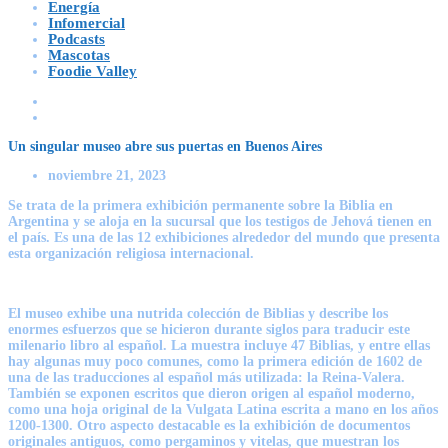
Energía
Infomercial
Podcasts
Mascotas
Foodie Valley
Un singular museo abre sus puertas en Buenos Aires
noviembre 21, 2023
Se trata de la primera exhibición permanente sobre la Biblia en
Argentina y se aloja en la sucursal que los testigos de Jehová tienen en
el país. Es una de las 12 exhibiciones alrededor del mundo que presenta
esta organización religiosa internacional.
El museo exhibe una nutrida colección de Biblias y describe los
enormes esfuerzos que se hicieron durante siglos para traducir este
milenario libro al español. La muestra incluye 47 Biblias, y entre ellas
hay algunas muy poco comunes, como la primera edición de 1602 de
una de las traducciones al español más utilizada: la Reina-Valera.
También se exponen escritos que dieron origen al español moderno,
como una hoja original de la Vulgata Latina escrita a mano en los años
1200-1300. Otro aspecto destacable es la exhibición de documentos
originales antiguos, como pergaminos y vitelas, que muestran los