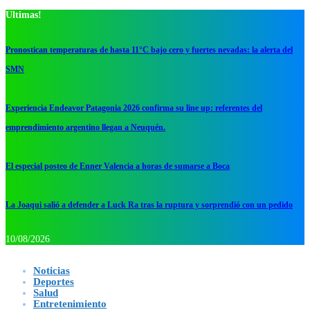
Ultimas!
Pronostican temperaturas de hasta 11°C bajo cero y fuertes nevadas: la alerta del
SMN
Experiencia Endeavor Patagonia 2026 confirma su line up: referentes del
emprendimiento argentino llegan a Neuquén.
El especial posteo de Enner Valencia a horas de sumarse a Boca
La Joaqui salió a defender a Luck Ra tras la ruptura y sorprendió con un pedido
10/08/2026
Noticias
Deportes
Salud
Entretenimiento