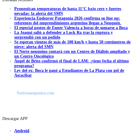
Pronostican temperaturas de hasta 11°C bajo cero y fuertes
nevadas: la alerta del SMN
Experiencia Endeavor Patagonia 2026 confirma su line up:
referentes del emprendimiento argentino llegan a Neuquén.
El especial posteo de Enner Valencia a horas de sumarse a Boca
La Joaqui salió a defender a Luck Ra tras la ruptura y
sorprendió con un pedido
Se esperan vientos de más de 100 km/h y hasta 50 centímetros de
nieve: alerta del SMN
El Norte neuquino contará con un Centro de Diálisis ampliado y
un Centro Oncológico
Ángel de Brito confirmó el final de LAM: ¿tiene fecha el último
programa?
Ley del ex: Boca le ganó a Estudiantes de La Plata con gol de
Ascacibar
Noticiasenpunta.com
Descargar APP
Android