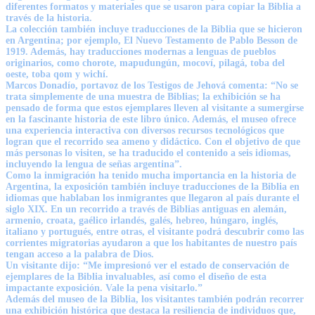
diferentes formatos y materiales que se usaron para copiar la Biblia a
través de la historia.
La colección también incluye traducciones de la Biblia que se hicieron
en Argentina; por ejemplo, El Nuevo Testamento de Pablo Besson de
1919. Además, hay traducciones modernas a lenguas de pueblos
originarios, como chorote, mapudungún, mocoví, pilagá, toba del
oeste, toba qom y wichí.
Marcos Donadío, portavoz de los Testigos de Jehová comenta: “No se
trata simplemente de una muestra de Biblias; la exhibición se ha
pensado de forma que estos ejemplares lleven al visitante a sumergirse
en la fascinante historia de este libro único. Además, el museo ofrece
una experiencia interactiva con diversos recursos tecnológicos que
logran que el recorrido sea ameno y didáctico. Con el objetivo de que
más personas lo visiten, se ha traducido el contenido a seis idiomas,
incluyendo la lengua de señas argentina”.
Como la inmigración ha tenido mucha importancia en la historia de
Argentina, la exposición también incluye traducciones de la Biblia en
idiomas que hablaban los inmigrantes que llegaron al país durante el
siglo XIX. En un recorrido a través de Biblias antiguas en alemán,
armenio, croata, gaélico irlandés, galés, hebreo, húngaro, inglés,
italiano y portugués, entre otras, el visitante podrá descubrir como las
corrientes migratorias ayudaron a que los habitantes de nuestro país
tengan acceso a la palabra de Dios.
Un visitante dijo: “Me impresionó ver el estado de conservación de
ejemplares de la Biblia invaluables, así como el diseño de esta
impactante exposición. Vale la pena visitarlo.”
Además del museo de la Biblia, los visitantes también podrán recorrer
una exhibición histórica que destaca la resiliencia de individuos que,