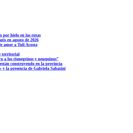
n por hielo en las rutas
tis en agosto de 2026
e amor a Tuli Acosta
territorial
o a los rionegrinos y neuquinos”
 están construyendo en la provincia
 y la presencia de Gabriela Sabatini