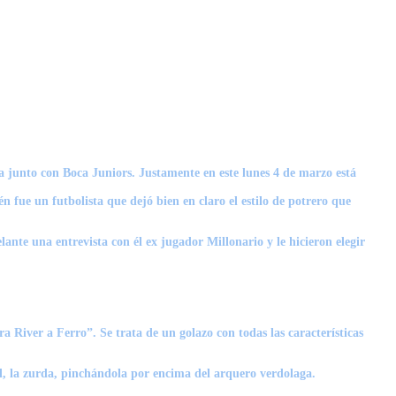
a junto con Boca Juniors. Justamente en este lunes 4 de marzo está
 fue un futbolista que dejó bien en claro el estilo de potrero que
ante una entrevista con él ex jugador Millonario y le hicieron elegir
 River a Ferro”. Se trata de un golazo con todas las características
il, la zurda, pinchándola por encima del arquero verdolaga.