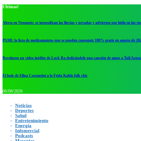
Ultimas!
Alerta en Neuquén: se intensifican las lluvias y nevadas y advierten por hielo en las ru
PAMI: la lista de medicamentos que se pueden conseguir 100% gratis en agosto de 20
Revelaron un video inédito de Luck Ra dedicándole una canción de amor a Tuli Acost
El look de Elina Costantini a lo Frida Kahlo folk chic
06/08/2026
Noticias
Deportes
Salud
Entretenimiento
Energía
Infomercial
Podcasts
Mascotas