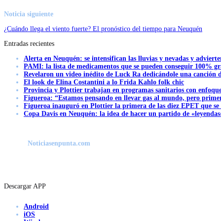
Noticia siguiente
¿Cuándo llega el viento fuerte? El pronóstico del tiempo para Neuquén
Entradas recientes
Alerta en Neuquén: se intensifican las lluvias y nevadas y advierte
PAMI: la lista de medicamentos que se pueden conseguir 100% gra
Revelaron un video inédito de Luck Ra dedicándole una canción d
El look de Elina Costantini a lo Frida Kahlo folk chic
Provincia y Plottier trabajan en programas sanitarios con enfoque 
Figueroa: “Estamos pensando en llevar gas al mundo, pero primer
Figueroa inauguró en Plottier la primera de las diez EPET que se
Copa Davis en Neuquén: la idea de hacer un partido de «leyendas»
Noticiasenpunta.com
Descargar APP
Android
iOS