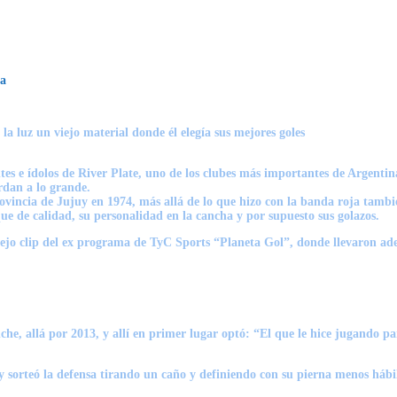
ra
la luz un viejo material donde él elegía sus mejores goles
s e ídolos de River Plate, uno de los clubes más importantes de Argentin
erdan a lo grande.
incia de Jujuy en 1974, más allá de lo que hizo con la banda roja también
ue de calidad, su personalidad en la cancha y por supuesto sus golazos.
viejo clip del ex programa de TyC Sports “Planeta Gol”, donde llevaron adel
 allá por 2013, y allí en primer lugar optó: “El que le hice jugando para
 y sorteó la defensa tirando un caño y definiendo con su pierna menos háb