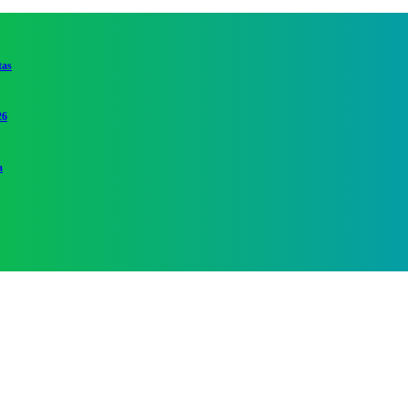
tas
26
a