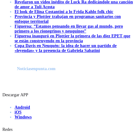
Revelaron un video inédito de Luck Ra dedicándole una canción
de amor a Tuli Acosta
El look de Elina Costantini a lo Frida Kahlo folk chic
Provincia y Plottier trabajan en programas sanitarios con
enfoque territorial
Figueroa: “Estamos pensando en llevar gas al mundo, pero
primero a los rionegrinos y neuquinos”
Figueroa inauguró en Plottier la primera de las diez EPET que
se están construyendo en la provincia
Copa Davis en Neuquén: la idea de hacer un partido de
«leyendas» y la presencia de Gabriela Sabatini
Noticiasenpunta.com
Descargar APP
Android
iOS
Windows
Redes