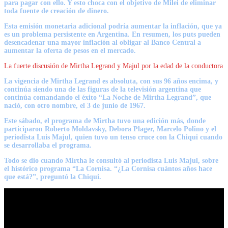
para pagar con ello. Y esto choca con el objetivo de Milei de eliminar
toda fuente de creación de dinero.
Esta emisión monetaria adicional podría aumentar la inflación, que ya
es un problema persistente en Argentina. En resumen, los puts pueden
desencadenar una mayor inflación al obligar al Banco Central a
aumentar la oferta de pesos en el mercado.
La fuerte discusión de Mirtha Legrand y Majul por la edad de la conductora
La vigencia de
Mirtha Legrand
es absoluta, con sus 96 años encima, y
continúa siendo una de las figuras de la televisión argentina que
continúa comandando el éxito “La Noche de Mirtha Legrand”, que
nació, con otro nombre, el 3 de junio de 1967.
Este sábado, el programa de Mirtha tuvo una edición más, donde
participaron Roberto Moldavsky, Debora Plager, Marcelo Polino y el
periodista
Luis Majul
, quien tuvo un tenso cruce con la Chiqui cuando
se desarrollaba el programa.
Todo se dio cuando Mirtha le consultó al periodista Luis Majul, sobre
el histórico programa “La Cornisa. “¿La Cornisa cuántos años hace
que está?”, preguntó la Chiqui.