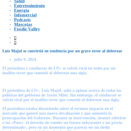
Salud
Entretenimiento
Energía
Infomercial
Podcasts
Mascotas
Foodie Valley
Luis Majul se convirtió en tendencia por un grave error al deletrear
julio 9, 2024
El periodista y conductor de LN+ se volvió viral en redes por un
insólito error que cometió al deletrear una sigla.
El periodista de LN+, Luis Majul, salió a opinar acerca de todas las
políticas del gobierno de Javier Milei. Sin embargo, el conductor se
volvió viral por el insólito error que cometió al deletrear una sigla.
El periodista estaba discutiendo sobre el reciente impacto en el
mercado que generó una nueva devaluación y que aumentó la
preocupación del Gobierno. Durante su intervención, intentó referirse
a los «Puts» -el derecho de vender un futuro subyacente a un precio
determinado-, pero en un momento que parecía ser un desliz