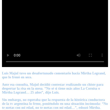
Luis Majul tuvo un desafortunado comentario hacia Mirtha Legrand,
que lo frenó en seco.
Ante esa consulta, Majul decidió contestar realizando un chiste para
despertar la risa en la mesa. “No sé si tiene más años La Cornisa o
Mirtha Legrand… 25 años”, dijo Luis.
Sin embargo, no esperaba que la respuesta de la histórica conductora
de la tv argentina lo frene, poniéndolo en una situación incómoda: “No
te metas con mi edad, no te metas con mi edad…”, esbozó Mirtha.