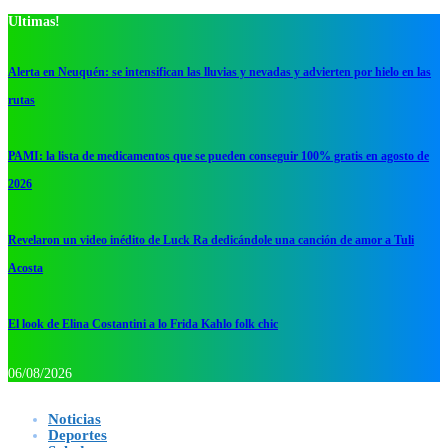
Ultimas!
Alerta en Neuquén: se intensifican las lluvias y nevadas y advierten por hielo en las
rutas
PAMI: la lista de medicamentos que se pueden conseguir 100% gratis en agosto de
2026
Revelaron un video inédito de Luck Ra dedicándole una canción de amor a Tuli
Acosta
El look de Elina Costantini a lo Frida Kahlo folk chic
06/08/2026
Noticias
Deportes