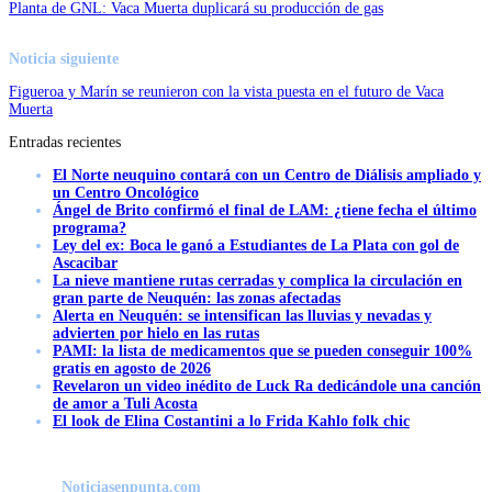
Planta de GNL: Vaca Muerta duplicará su producción de gas
Noticia siguiente
Figueroa y Marín se reunieron con la vista puesta en el futuro de Vaca
Muerta
Entradas recientes
El Norte neuquino contará con un Centro de Diálisis ampliado y
un Centro Oncológico
Ángel de Brito confirmó el final de LAM: ¿tiene fecha el último
programa?
Ley del ex: Boca le ganó a Estudiantes de La Plata con gol de
Ascacibar
La nieve mantiene rutas cerradas y complica la circulación en
gran parte de Neuquén: las zonas afectadas
Alerta en Neuquén: se intensifican las lluvias y nevadas y
advierten por hielo en las rutas
PAMI: la lista de medicamentos que se pueden conseguir 100%
gratis en agosto de 2026
Revelaron un video inédito de Luck Ra dedicándole una canción
de amor a Tuli Acosta
El look de Elina Costantini a lo Frida Kahlo folk chic
Noticiasenpunta.com