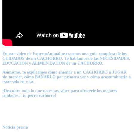
En este vídeo de ExpertoAnimal te traemos una guía completa de los
CUIDADOS de un CACHORRO. Te hablamos de las NECESIDADES,
EDUCACIÓN y ALIMENTACIÓN de un CACHORRO.
Asimismo, te explicamos cómo enseñar a un CACHORRO a JUGAR
sin morder, cómo BAÑARLO por primera vez y cómo acostumbrarlo a
estar solo en casa.
¡Descubre todo lo que necesitas saber para ofrecerle los mejores
cuidados a tu perro cachorro!
Noticia previa