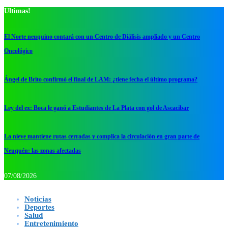
Ultimas!
El Norte neuquino contará con un Centro de Diálisis ampliado y un Centro
Oncológico
Ángel de Brito confirmó el final de LAM: ¿tiene fecha el último programa?
Ley del ex: Boca le ganó a Estudiantes de La Plata con gol de Ascacibar
La nieve mantiene rutas cerradas y complica la circulación en gran parte de
Neuquén: las zonas afectadas
07/08/2026
Noticias
Deportes
Salud
Entretenimiento