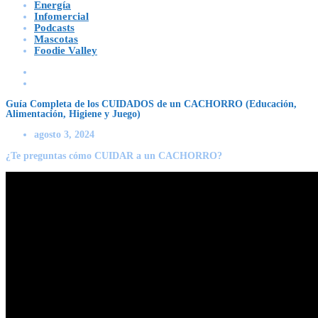
Energía
Infomercial
Podcasts
Mascotas
Foodie Valley
Guía Completa de los CUIDADOS de un CACHORRO (Educación,
Alimentación, Higiene y Juego)
agosto 3, 2024
¿Te preguntas cómo CUIDAR a un CACHORRO?