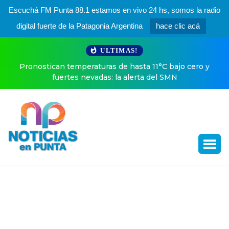
Escuchá FM Punta 88.1 estamos en vivo 24 hs, somos la radio
digital fuerte de la Patagonia Argentina
hace clic acá
ULTIMAS!
mperaturas de hasta 11°C bajo cero y
Experiencia Endeavo
es nevadas: la alerta del SMN
up: referentes del 