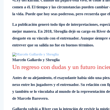
«Ley del karma. Cuando un pájaro está vivo, se come a las
comen a él. El tiempo y las circunstancias pueden cambiar
la vida. Puede que hoy seas poderoso, pero recuerda que e
La publicación generó todo tipo de interpretaciones, espec
mejor manera. En 2018, Sbroglia dejó su cargo en River d
desgaste en su vínculo con el entrenador. Aunque siempre se
entrever que su salida no fue en buenos términos.
Marcelo Gallardo y Sbroglia
Un regreso con dudas y un futuro incie
Antes de su alejamiento, el exayudante había sido una pie
nexo entre los jugadores y el entrenador. Su relación con
y también se lo vinculaba al mundo de la representación de 
de Marcelo Barovero.
Gallardo volvió a River con la intención de revivir la místi