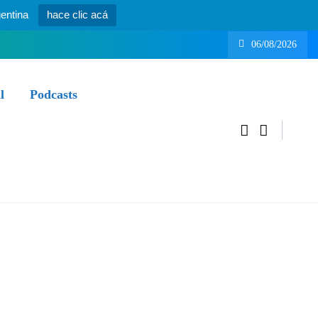
entina
hace clic acá
06/08/2026
l
Podcasts