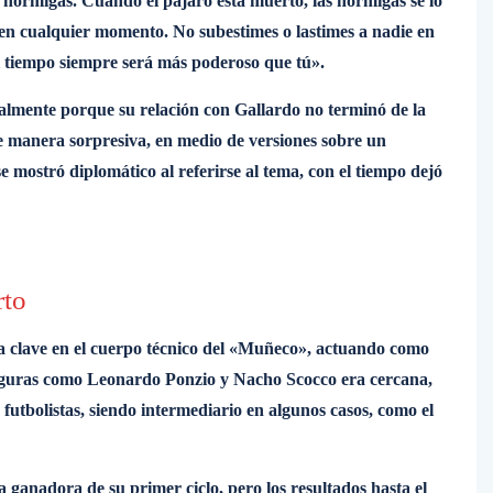
 hormigas. Cuando el pájaro está muerto, las hormigas se lo
 en cualquier momento. No subestimes o lastimes a nadie en
l tiempo siempre será más poderoso que tú».
ialmente porque su relación con Gallardo no terminó de la
e manera sorpresiva, en medio de versiones sobre un
 mostró diplomático al referirse al tema, con el tiempo dejó
rto
za clave en el cuerpo técnico del «Muñeco», actuando como
 figuras como Leonardo Ponzio y Nacho Scocco era cercana,
futbolistas, siendo intermediario en algunos casos, como el
ca ganadora de su primer ciclo, pero los resultados hasta el