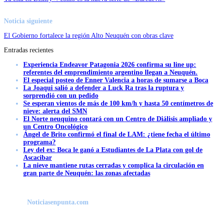
Noticia siguiente
El Gobierno fortalece la región Alto Neuquén con obras clave
Entradas recientes
Experiencia Endeavor Patagonia 2026 confirma su line up:
referentes del emprendimiento argentino llegan a Neuquén.
El especial posteo de Enner Valencia a horas de sumarse a Boca
La Joaqui salió a defender a Luck Ra tras la ruptura y
sorprendió con un pedido
Se esperan vientos de más de 100 km/h y hasta 50 centímetros de
nieve: alerta del SMN
El Norte neuquino contará con un Centro de Diálisis ampliado y
un Centro Oncológico
Ángel de Brito confirmó el final de LAM: ¿tiene fecha el último
programa?
Ley del ex: Boca le ganó a Estudiantes de La Plata con gol de
Ascacibar
La nieve mantiene rutas cerradas y complica la circulación en
gran parte de Neuquén: las zonas afectadas
Noticiasenpunta.com