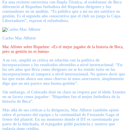
En una reciente entrevista con Dupla Técnica, el exdefensor de Boca
diferenció al Riquelme futbolista del Riquelme dirigente y fue
contundente en su análisis. “Es público que a mí no me satisface su
gestión. Es el segundo año consecutivo que el club no juega la Copa
Libertadores”, expresó el exfutbolista.
Carlos Mac Allister
Mac Allister sobre Riquelme: «Es el mejor jugador de la historia de Boca,
pero su gestión no es buena»
A su vez, amplió su crítica en relación con la política de
incorporaciones y los resultados obtenidos a nivel internacional: “En
los seis años que lleva como dirigente no se ha tenido éxito en las
incorporaciones ni tampoco a nivel internacional. No quiero decir que
los que están ahora son unos chorros ni unos atorrantes, simplemente
digo que no me parece una buena gestión”.
Sin embargo, el Colorado dejó en claro su respeto por el ídolo Xeneize
en su faceta como jugador: “Riquelme fue el mejor futbolista de la
historia de Boca”.
Más allá de sus críticas a la dirigencia, Mac Allister también opinó
sobre el presente del equipo y la continuidad de Fernando Gago al
frente del plantel. En un momento donde el DT es cuestionado por
parte de la hinchada, el exjugador pidió paciencia y sostuvo que
todavía tiene crédito.