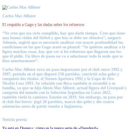
Carlos Mac Allister
El respaldo a Gago y las dudas sobre los refuerzos
“No creo que sea ciclo cumplido, hay que darle tiempo. Creo que tiene
una buena visión del fútbol y que hoy se debe ser ofensivo”, aseguró.
Además, sugirió que es necesario analizar con mayor profundidad las
condiciones en las que Gago armó su plantel: “Se quieren analizar a la
ligera muchas cosas, hay que ver si los refuerzos que llegaron son los
que él pidió. Un libro de pases no va a solucionar todo lo malo que se
hizo anteriormente”.
Carlos Mac Allister tuvo un paso importante por el club entre 1992 y
1997, período en el que disputó 150 partidos, convirtió ocho goles y
conquistó dos títulos: el Torneo Apertura 1992 y la Copa de Oro
Nicolás Leoz 1993. Su relación con Boca también se extendió a su
familia, ya que su hijo Alexis Mac Allister, actual figura del Liverpool y
campeón del mundo con la Selección Argentina en Catar 2022,
también vistió la camiseta Xeneize en 2019. Sin embargo, su paso por
el club fue breve: jugó 20 partidos, marcó dos goles y dio cuatro
asistencias antes de partir rumbo a Inglaterra.
Noticia previa
Ya está en Disney+: cómo es la nueva serie de «Daredevil»