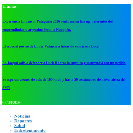
Ultimas!
Experiencia Endeavor Patagonia 2026 confirma su line up: referentes del
emprendimiento argentino llegan a Neuquén.
El especial posteo de Enner Valencia a horas de sumarse a Boca
La Joaqui salió a defender a Luck Ra tras la ruptura y sorprendió con un pedido
Se esperan vientos de más de 100 km/h y hasta 50 centímetros de nieve: alerta del
SMN
07/08/2026
Noticias
Deportes
Salud
Entretenimiento