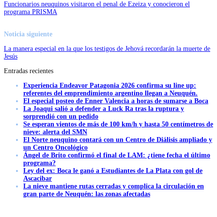
Funcionarios neuquinos visitaron el penal de Ezeiza y conocieron el
programa PRISMA
Noticia siguiente
La manera especial en la que los testigos de Jehová recordarán la muerte de
Jesús
Entradas recientes
Experiencia Endeavor Patagonia 2026 confirma su line up:
referentes del emprendimiento argentino llegan a Neuquén.
El especial posteo de Enner Valencia a horas de sumarse a Boca
La Joaqui salió a defender a Luck Ra tras la ruptura y
sorprendió con un pedido
Se esperan vientos de más de 100 km/h y hasta 50 centímetros de
nieve: alerta del SMN
El Norte neuquino contará con un Centro de Diálisis ampliado y
un Centro Oncológico
Ángel de Brito confirmó el final de LAM: ¿tiene fecha el último
programa?
Ley del ex: Boca le ganó a Estudiantes de La Plata con gol de
Ascacibar
La nieve mantiene rutas cerradas y complica la circulación en
gran parte de Neuquén: las zonas afectadas