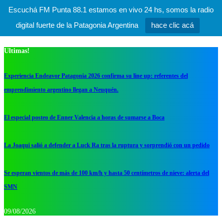
Escuchá FM Punta 88.1 estamos en vivo 24 hs, somos la radio
digital fuerte de la Patagonia Argentina
hace clic acá
Ultimas!
Experiencia Endeavor Patagonia 2026 confirma su line up: referentes del
emprendimiento argentino llegan a Neuquén.
El especial posteo de Enner Valencia a horas de sumarse a Boca
La Joaqui salió a defender a Luck Ra tras la ruptura y sorprendió con un pedido
Se esperan vientos de más de 100 km/h y hasta 50 centímetros de nieve: alerta del
SMN
09/08/2026