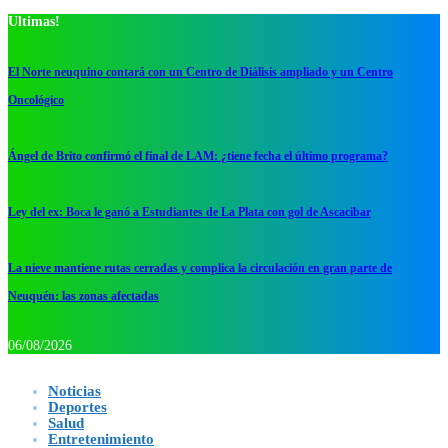
Ultimas!
El Norte neuquino contará con un Centro de Diálisis ampliado y un Centro
Oncológico
Ángel de Brito confirmó el final de LAM: ¿tiene fecha el último programa?
Ley del ex: Boca le ganó a Estudiantes de La Plata con gol de Ascacibar
La nieve mantiene rutas cerradas y complica la circulación en gran parte de
Neuquén: las zonas afectadas
06/08/2026
Noticias
Deportes
Salud
Entretenimiento