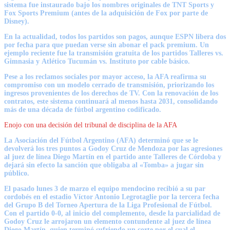
sistema fue instaurado bajo los nombres originales de
TNT Sports y
Fox Sports Premium
(antes de la adquisición de Fox por parte de
Disney).
En la actualidad,
todos los partidos son pagos
, aunque
ESPN libera dos
por fecha
para que puedan verse sin abonar el pack premium. Un
ejemplo reciente fue la transmisión gratuita de los partidos
Talleres vs.
Gimnasia
y
Atlético Tucumán vs. Instituto
por cable básico.
Pese a los
reclamos sociales por mayor acceso
, la AFA reafirma su
compromiso con un
modelo cerrado de transmisión
, priorizando los
ingresos provenientes de los derechos de TV. Con la renovación de los
contratos, este sistema continuará al menos
hasta 2031
, consolidando
más de una
década de fútbol argentino codificado
.
Enojo con una decisión del tribunal de disciplina de la AFA
La
Asociación del Fútbol Argentino (AFA) determinó que se le
devolverá los tres puntos a Godoy Cruz de Mendoza
por las agresiones
al juez de línea
Diego Martín
en el partido ante Talleres de Córdoba y
dejará
sin efecto la sanción que obligaba al «Tomba» a jugar sin
público.
El pasado lunes 3 de marzo el equipo mendocino recibió a su par
cordobés en el estadio Víctor Antonio Legrotaglie por la tercera fecha
del Grupo B del Torneo Apertura de la Liga Profesional de Fútbol.
Con el partido 0-0, al inicio del complemento,
desde la parcialidad de
Godoy Cruz le arrojaron un elemento contundente al juez de línea
Diego Martín, quien terminó sufriendo un corte por el cual el