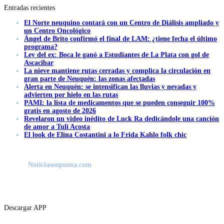
Entradas recientes
El Norte neuquino contará con un Centro de Diálisis ampliado y
un Centro Oncológico
Ángel de Brito confirmó el final de LAM: ¿tiene fecha el último
programa?
Ley del ex: Boca le ganó a Estudiantes de La Plata con gol de
Ascacibar
La nieve mantiene rutas cerradas y complica la circulación en
gran parte de Neuquén: las zonas afectadas
Alerta en Neuquén: se intensifican las lluvias y nevadas y
advierten por hielo en las rutas
PAMI: la lista de medicamentos que se pueden conseguir 100%
gratis en agosto de 2026
Revelaron un video inédito de Luck Ra dedicándole una canción
de amor a Tuli Acosta
El look de Elina Costantini a lo Frida Kahlo folk chic
Noticiasenpunta.com
Descargar APP