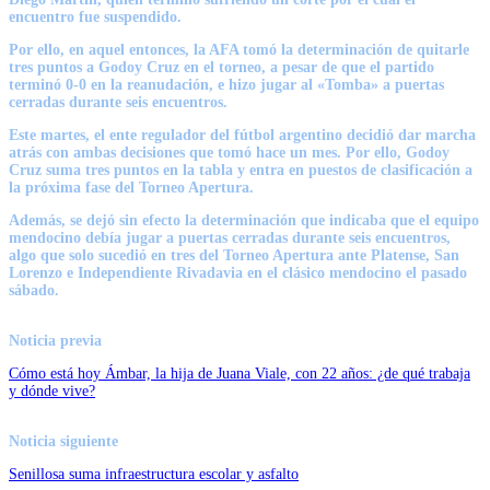
encuentro fue suspendido.
Por ello, en aquel entonces,
la AFA tomó la determinación de quitarle
tres puntos a Godoy Cruz en el torneo
, a pesar de que el partido
terminó 0-0 en la reanudación,
e hizo jugar al «Tomba» a puertas
cerradas durante seis encuentros.
Este martes, el ente regulador del fútbol argentino
decidió dar marcha
atrás con ambas decisiones que tomó hace un mes.
Por ello,
Godoy
Cruz suma tres puntos en la tabla y entra en puestos de clasificación
a
la próxima fase del Torneo Apertura.
Además,
se dejó sin efecto la determinación que indicaba que el equipo
mendocino debía jugar a puertas cerradas durante seis encuentros
,
algo que
solo sucedió en tres
del Torneo Apertura ante Platense, San
Lorenzo e Independiente Rivadavia en el clásico mendocino el pasado
sábado.
Noticia previa
Cómo está hoy Ámbar, la hija de Juana Viale, con 22 años: ¿de qué trabaja
y dónde vive?
Noticia siguiente
Senillosa suma infraestructura escolar y asfalto