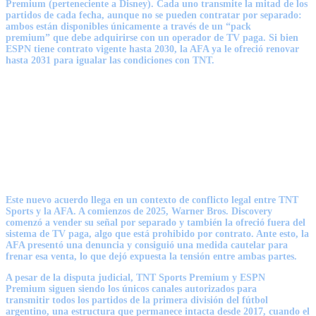
Premium
(perteneciente a Disney). Cada uno transmite
la mitad de los
partidos de cada fecha
, aunque
no se pueden contratar por separado
:
ambos están disponibles únicamente a través de un
“pack
premium”
que debe adquirirse con un operador de TV paga. Si bien
ESPN tiene contrato vigente hasta
2030
, la AFA ya le ofreció renovar
hasta
2031
para igualar las condiciones con TNT.
Este nuevo acuerdo llega en un contexto de
conflicto legal
entre TNT
Sports y la AFA. A comienzos de 2025, Warner Bros. Discovery
comenzó a
vender su señal por separado
y también
la ofreció fuera del
sistema de TV paga
, algo que
está prohibido por contrato
. Ante esto, la
AFA presentó una denuncia y consiguió una
medida cautelar para
frenar esa venta
, lo que dejó expuesta la tensión entre ambas partes.
A pesar de la disputa judicial,
TNT Sports Premium y ESPN
Premium
siguen siendo
los únicos canales autorizados
para
transmitir
todos los partidos de la primera división
del fútbol
argentino, una estructura que permanece intacta desde 2017, cuando el