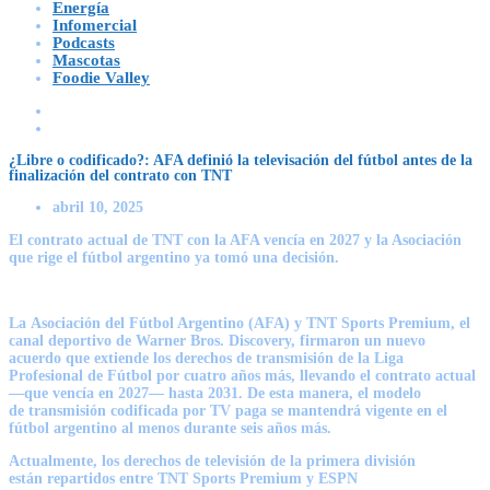
Energía
Infomercial
Podcasts
Mascotas
Foodie Valley
¿Libre o codificado?: AFA definió la televisación del fútbol antes de la
finalización del contrato con TNT
abril 10, 2025
El contrato actual de TNT con la AFA vencía en 2027 y la Asociación
que rige el fútbol argentino ya tomó una decisión.
La
Asociación del Fútbol Argentino (AFA)
y
TNT Sports Premium
, el
canal deportivo de
Warner Bros. Discovery
, firmaron un nuevo
acuerdo que extiende los derechos de transmisión de la
Liga
Profesional de Fútbol
por
cuatro años más
, llevando el contrato actual
—que vencía en 2027— hasta
2031
. De esta manera, el modelo
de
transmisión codificada
por TV paga se mantendrá vigente en el
fútbol argentino al menos durante seis años más.
Actualmente, los
derechos de televisión
de la primera división
están
repartidos entre TNT Sports Premium y ESPN