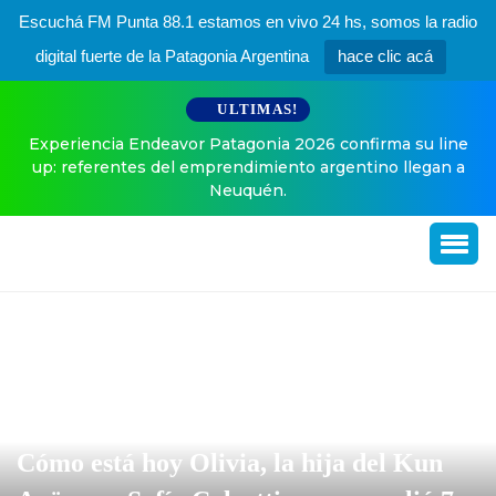
Escuchá FM Punta 88.1 estamos en vivo 24 hs, somos la radio
digital fuerte de la Patagonia Argentina
hace clic acá
ULTIMAS!
Experiencia Endeavor Patagonia 2026 confirma su line
up: referentes del emprendimiento argentino llegan a
Neuquén.
Cómo está hoy Olivia, la hija del Kun