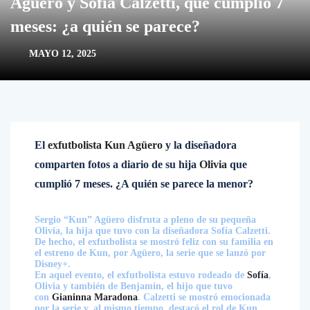
Agüero y Sofía Calzetti, que cumplió 7
meses: ¿a quién se parece?
MAYO 12, 2025
El
exfutbolista
Kun Agüero
y la diseñadora
comparten fotos a diario de su hija
Olivia
que
cumplió 7 meses. ¿A quién se parece la menor?
Sergio “Kun” Agüero disfruta a pleno de su pequeña
Olivia, la hija que tuvo con la diseñadora Sofía Calzetti.
De hecho, el exfutbolista se mostró feliz con su familia en
el estreno de Kun, por Agüero, la serie que se lanzó por
Disney+.
En aquel evento, el exfutbolista estuvo rodeado de
Sofía
,
Olivia y también de Benjamín, el hijo que tuvo
con
Gianinna Maradona
. Calzetti se mostró emocionada
por la serie y, al mismo tiempo, destacó el rol de Kun