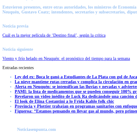
Estuvieron presentes, entre otras autoridades, los ministros de Economí
Neuquén,
Gustavo Coatz
; intendentes, secretarios y subsecretarios, dipu
Noticia previa
Cuál es la mejor película de ‘Destino final’, según la crítica
Noticia siguiente
Viento y frío helado en Neuquén: el pronóstico del tiempo para la semana
Entradas recientes
Ley del ex: Boca le ganó a Estudiantes de La Plata con gol de Asc
La nieve mantiene rutas cerradas y complica la circulación en gra
Alerta en Neuquén: se intensifican las lluvias y nevadas y advierte
PAMI: la lista de medicamentos que se pueden conseguir 100% gra
Revelaron un video inédito de Luck Ra dedicándole una canción d
El look de Elina Costantini a lo Frida Kahlo folk chic
Provincia y Plottier trabajan en programas sanitarios con enfoque 
Figueroa: “Estamos pensando en llevar gas al mundo, pero primer
Noticiasenpunta.com