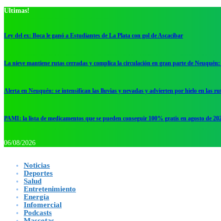
Ultimas!
Ley del ex: Boca le ganó a Estudiantes de La Plata con gol de Ascacibar
La nieve mantiene rutas cerradas y complica la circulación en gran parte de Neuquén: 
Alerta en Neuquén: se intensifican las lluvias y nevadas y advierten por hielo en las ru
PAMI: la lista de medicamentos que se pueden conseguir 100% gratis en agosto de 20
06/08/2026
Noticias
Deportes
Salud
Entretenimiento
Energía
Infomercial
Podcasts
Mascotas