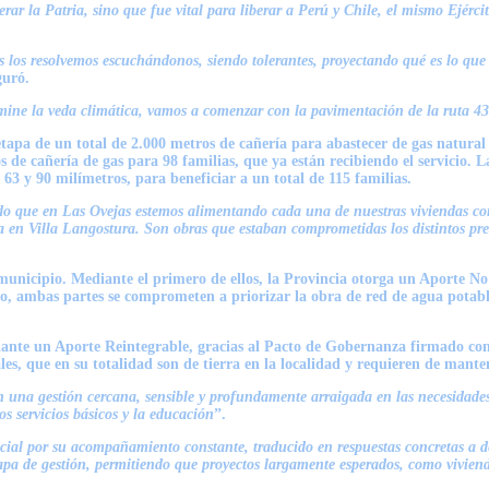
erar la Patria, sino que fue vital para liberar a Perú y Chile, el mismo Ejér
as los resolvemos escuchándonos, siendo tolerantes, proyectando qué es lo 
guró.
mine la veda climática, vamos a comenzar con la pavimentación de la ruta 43
apa de un total de 2.000 metros de cañería para abastecer de gas natural 
e cañería de gas para 98 familias, que ya están recibiendo el servicio. L
 63 y 90 milímetros, para beneficiar a un total de 115 familias.
do que en Las Ovejas estemos alimentando cada una de nuestras viviendas co
ica en Villa Langostura. Son obras que estaban comprometidas los distintos p
 municipio. Mediante el primero de ellos, la Provincia otorga un Aporte 
o, ambas partes se comprometen a priorizar la obra de red de agua potable
nte un Aporte Reintegrable, gracias al Pacto de Gobernanza firmado con 
les, que en su totalidad son de tierra en la localidad y requieren de man
n una gestión cercana, sensible y profundamente arraigada en las necesidades 
os servicios básicos y la educación
”.
cial por su acompañamiento constante, traducido en respuestas concretas a 
pa de gestión, permitiendo que proyectos largamente esperados, como viviendas