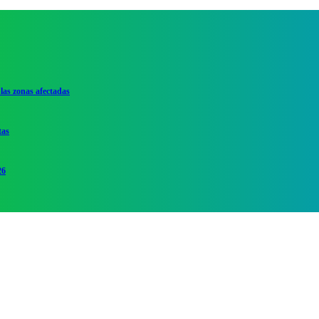
las zonas afectadas
tas
26