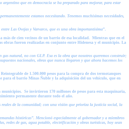
cito argentino que en democracia se ha preparado para mejorar, para estar
que permanentemente estamos necesitando. Tenemos muchísimas necesidades,
 entre Las Ovejas y Varvarco, que es una obra importantísima
”.
a más de cien vecinos de un barrio de esa localidad. Mientras que en el
as obras fueron realizadas en conjunto entre Hidenesa y el municipio. La
n gas natural, no con GLP. Esa es la obra que nosotros queremos construir;
resupuestos nacionales, obras que nunca llegaron y que ahora hacemos los
No Reintegrable de 1.500.000 pesos para la compra de dos termotanques
 para el barrio Minas Ñuble y la adquisición del un vehículo, que en
municipios. Se invirtieron 170 millones de pesos para esta maquinaria,
tenimiento permanente durante todo el año.
reales de la comunidad; con una visión que prioriza la justicia social, la
demandas históricas”. Mencionó especialmente al gobernador y a miembros
, redes de gas, agua potable, electrificación y obras turísticas, hoy sean