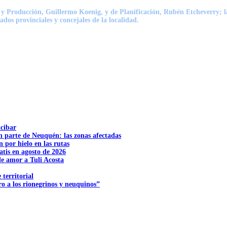
a y Producción,
Guillermo Koenig
, y de Planificación,
Rubén Etcheverry
; 
tados provinciales y concejales de la localidad.
acibar
n parte de Neuquén: las zonas afectadas
n por hielo en las rutas
tis en agosto de 2026
e amor a Tuli Acosta
territorial
o a los rionegrinos y neuquinos”