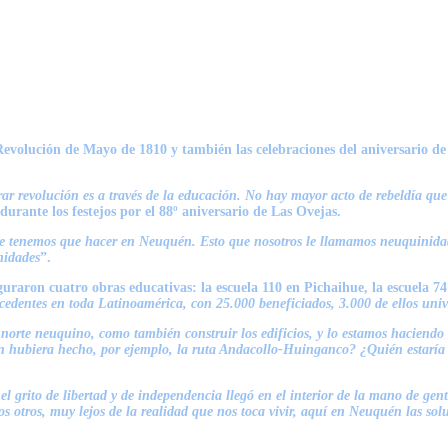
Revolución de Mayo de 1810 y también las celebraciones del aniversario de
r revolución es a través de la educación. No hay mayor acto de rebeldía qu
durante los festejos por el 88º aniversario de Las Ovejas.
que tenemos que hacer en Neuquén. Esto que nosotros le llamamos neuquinidad
nidades
”.
guraron cuatro obras educativas: la escuela 110 en Pichaihue, la escuela 
cedentes en toda Latinoamérica, con 25.000 beneficiados, 3.000 de ellos unive
 al norte neuquino, como también construir los edificios, y lo estamos hacie
n hubiera hecho, por ejemplo, la ruta Andacollo-Huinganco? ¿Quién estaría
l grito de libertad y de independencia llegó en el interior de la mano de gente
os otros, muy lejos de la realidad que nos toca vivir, aquí en Neuquén las s