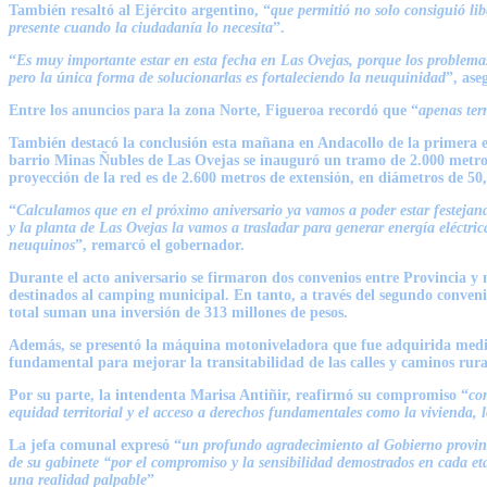
También resaltó al Ejército argentino, “
que permitió no solo consiguió lib
presente cuando la ciudadanía lo necesita
”.
“
Es muy importante estar en esta fecha en Las Ovejas, porque los problem
pero la única forma de solucionarlas es fortaleciendo la neuquinidad
”, ase
Entre los anuncios para la zona Norte, Figueroa recordó que “
apenas ter
También destacó la conclusión esta mañana en Andacollo de la primera et
barrio Minas Ñubles de Las Ovejas se inauguró un tramo de 2.000 metros d
proyección de la red es de 2.600 metros de extensión, en diámetros de 50,
“
Calculamos que en el próximo aniversario ya vamos a poder estar festejan
y la planta de Las Ovejas la vamos a trasladar para generar energía eléctr
neuquinos
”, remarcó el gobernador.
Durante el acto aniversario se firmaron dos convenios entre Provincia y
destinados al camping municipal. En tanto, a través del segundo conveni
total suman una inversión de 313 millones de pesos.
Además, se presentó la máquina motoniveladora que fue adquirida media
fundamental para mejorar la transitabilidad de las calles y caminos rura
Por su parte, la intendenta Marisa Antiñir, reafirmó su compromiso “
co
equidad territorial y el acceso a derechos fundamentales como la vivienda, l
La jefa comunal expresó “
un profundo agradecimiento al Gobierno provin
de su gabinete “por el compromiso y la sensibilidad demostrados en cada eta
una realidad palpable
”