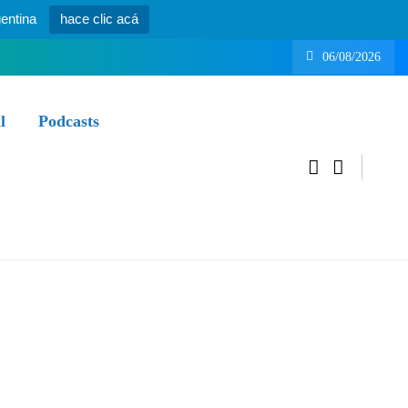
entina
hace clic acá
06/08/2026
l
Podcasts