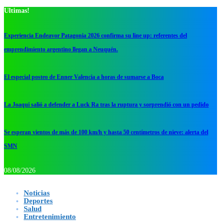
Ultimas!
Experiencia Endeavor Patagonia 2026 confirma su line up: referentes del
emprendimiento argentino llegan a Neuquén.
El especial posteo de Enner Valencia a horas de sumarse a Boca
La Joaqui salió a defender a Luck Ra tras la ruptura y sorprendió con un pedido
Se esperan vientos de más de 100 km/h y hasta 50 centímetros de nieve: alerta del
SMN
08/08/2026
Noticias
Deportes
Salud
Entretenimiento