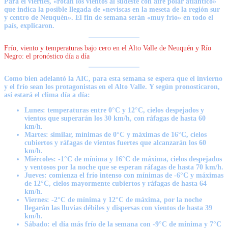
Para el viernes,
«rotan los vientos al sudeste con aire polar atlántico»
que indica la posible llegada de «neviscas en la meseta de la región sur
y centro de Neuquén»
. El fin de semana serán «muy frío» en todo el
país, explicaron.
Frío, viento y temperaturas bajo cero en el Alto Valle de Neuquén y Río
Negro: el pronóstico día a día
Como bien adelantó la
AIC, para esta semana se espera que el invierno
y el frío sean los protagonistas en el Alto Valle.
Y según pronosticaron,
así estará el clima día a día:
Lunes:
temperaturas entre 0°C y 12°C, cielos despejados y
vientos que superarán los 30 km/h, con ráfagas de hasta 60
km/h.
Martes:
similar, mínimas de 0°C y máximas de 16°C, cielos
cubiertos y ráfagas de vientos fuertes que alcanzarán los 60
km/h.
Miércoles
: -1°C de mínima y 16°C de máxima, cielos despejados
y ventosos por la noche que se esperan ráfagas de hasta 70 km/h.
Jueves:
comienza el frío intenso con mínimas de -6°C y máximas
de 12°C, cielos mayormente cubiertos y ráfagas de hasta 64
km/h.
Viernes:
-2°C de mínima y 12°C de máxima, por la noche
llegarán las lluvias débiles y dispersas con vientos de hasta 39
km/h.
Sábado:
el día más frío de la semana con -9°C de mínima y 7°C