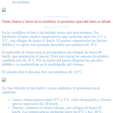
de máxima.
Viento blanco y nieve en la cordillera: el pronostico para del lunes al sábado
En la cordillera el frío y las heladas serán aún más intensas.
En
Bariloche el lunes tendrá temperaturas que oscilarán entre los 2°C y
3°C, con ráfagas de hasta 47 km/h.
El martes comenzarán las lluvias
débiles y se espera una jornada inestable con mínimas de -8°C.
El
miércoles el viento será el protagonista con ráfagas de hasta 80
km/h, que mermarán el jueves. Para esta mitad de semana la mínima
también será de -8°C.
Por la noche del jueves llegarán las nevadas
débiles y se mantendrán en la madrugada del viernes.
El sábado será el día más frío con mínimas de -12°C.
En
San Martín de los Andes y zonas aledañas
, el pronóstico es el
siguiente:
Lunes:
t
emperaturas entre 0°C y 1°C, cielos despejados y vientos
que no superarán los 30 km/h.
Martes:
comienza el viento blanco, con ráfagas de hasta 65
km/h. Las temperaturas oscilarán entre los 0°C y los -10°C.