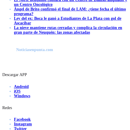
un Centro Oncológico
Ángel de Brito confirmó el final de LAM: ¿tiene fecha el último
programa?
Ley del ex: Boca le ganó a Estudiantes de La Plata con gol de
Ascacibar
La nieve mantiene rutas cerradas y complica la circulación en
gran parte de Neuquén: las zonas afectadas
Noticiasenpunta.com
Descargar APP
Android
iOS
Windows
Redes
Facebook
Instagram
Twitter