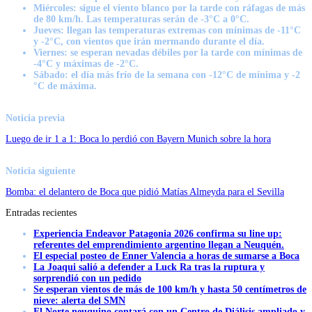
Miércoles
: sigue el viento blanco por la tarde con ráfagas de más
de 80 km/h. Las temperaturas serán de -3°C a 0°C.
Jueves:
llegan las temperaturas extremas con
mínimas de -11°C
y -2°C, con vientos que irán mermando durante el día.
Viernes:
se esperan nevadas débiles por la tarde con mínimas de
-4°C y máximas de -2°C.
Sábado:
el día más frío de la semana con -12°C de mínima y -2
°C de máxima.
Noticia previa
Luego de ir 1 a 1: Boca lo perdió con Bayern Munich sobre la hora
Noticia siguiente
Bomba: el delantero de Boca que pidió Matías Almeyda para el Sevilla
Entradas recientes
Experiencia Endeavor Patagonia 2026 confirma su line up:
referentes del emprendimiento argentino llegan a Neuquén.
El especial posteo de Enner Valencia a horas de sumarse a Boca
La Joaqui salió a defender a Luck Ra tras la ruptura y
sorprendió con un pedido
Se esperan vientos de más de 100 km/h y hasta 50 centímetros de
nieve: alerta del SMN
El Norte neuquino contará con un Centro de Diálisis ampliado y