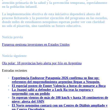
atención primaria de la salud y la prevención temprana, especialmente
en la población infantil.
La implementación efectiva de esta iniciativa dependerá ahora del
proceso licitatorio y la posterior ejecución del programa en las escuelas,
donde miles de estudiantes neuquinos esperan poder ver con claridad
no solo el pizarrón, sino también su futuro educativo.
Noticia previa
Figueroa gestiona inversiones en Estados Unidos
Noticia siguiente
Ola polar: 18 provincias bajo alerta por frío en Argentina
Entradas recientes
Experiencia Endeavor Patagonia 2026 confirma su line up:
referentes del emprendimiento argentino llegan a Neuquén.
El especial posteo de Enner Valencia a horas de sumarse a Boca
La Joaqui salió a defender a Luck Ra tras la ruptura y
sorprendió con un pedido
Se esperan vientos de más de 100 km/h y hasta 50 centímetros de
nieve: alerta del SMN
El Norte neuquino contará con un Centro de Diálisis ampliado y
un Centro Oncológico