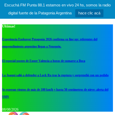
Escuchá FM Punta 88.1 estamos en vivo 24 hs, somos la radio
digital fuerte de la Patagonia Argentina
hace clic acá
Ultimas!
Experiencia Endeavor Patagonia 2026 confirma su line up: referentes del
emprendimiento argentino llegan a Neuquén.
El especial posteo de Enner Valencia a horas de sumarse a Boca
La Joaqui salió a defender a Luck Ra tras la ruptura y sorprendió con un pedido
Se esperan vientos de más de 100 km/h y hasta 50 centímetros de nieve: alerta del
SMN
08/08/2026