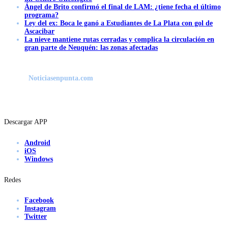
Ángel de Brito confirmó el final de LAM: ¿tiene fecha el último
programa?
Ley del ex: Boca le ganó a Estudiantes de La Plata con gol de
Ascacibar
La nieve mantiene rutas cerradas y complica la circulación en
gran parte de Neuquén: las zonas afectadas
Noticiasenpunta.com
Descargar APP
Android
iOS
Windows
Redes
Facebook
Instagram
Twitter