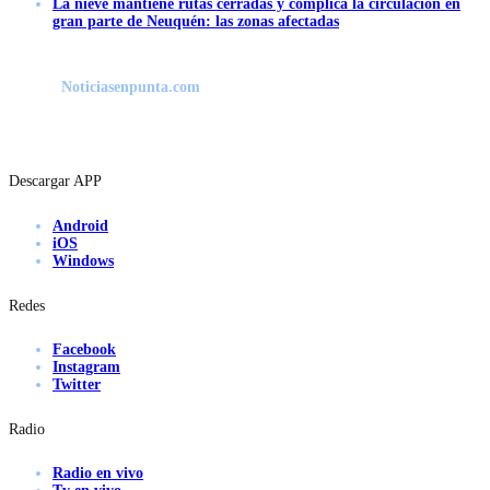
La nieve mantiene rutas cerradas y complica la circulación en
gran parte de Neuquén: las zonas afectadas
Noticiasenpunta.com
Descargar APP
Android
iOS
Windows
Redes
Facebook
Instagram
Twitter
Radio
Radio en vivo