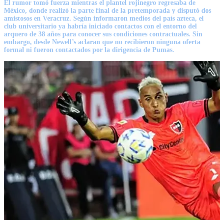
El rumor tomó fuerza mientras el plantel rojinegro regresaba de
México, donde realizó la parte final de la pretemporada y disputó dos
amistosos en Veracruz. Según informaron medios del país azteca, el
club universitario ya habría iniciado contactos con el entorno del
arquero de 38 años para conocer sus condiciones contractuales. Sin
embargo, desde Newell’s aclaran que no recibieron ninguna oferta
formal ni fueron contactados por la dirigencia de Pumas.