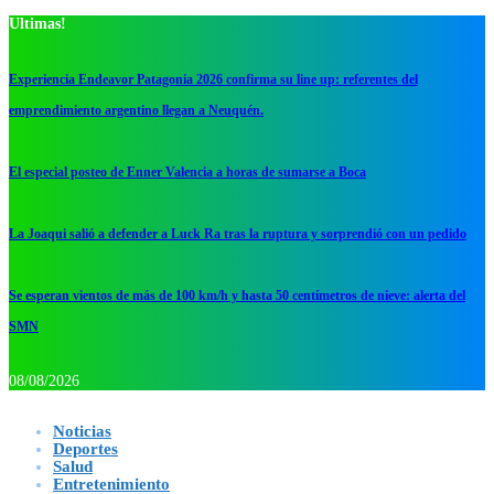
Ultimas!
Experiencia Endeavor Patagonia 2026 confirma su line up: referentes del
emprendimiento argentino llegan a Neuquén.
El especial posteo de Enner Valencia a horas de sumarse a Boca
La Joaqui salió a defender a Luck Ra tras la ruptura y sorprendió con un pedido
Se esperan vientos de más de 100 km/h y hasta 50 centímetros de nieve: alerta del
SMN
08/08/2026
Noticias
Deportes
Salud
Entretenimiento