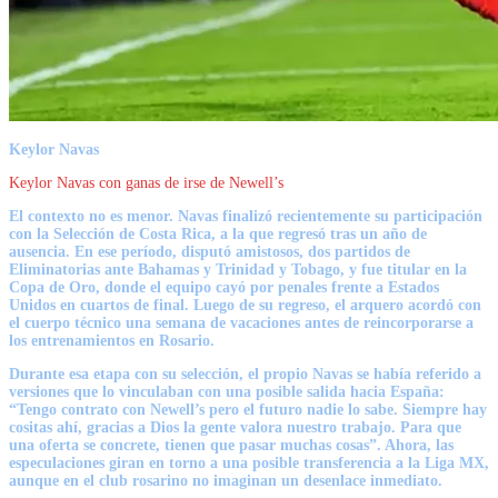
Keylor Navas
Keylor Navas con ganas de irse de Newell’s
El contexto no es menor. Navas finalizó recientemente su participación
con la Selección de Costa Rica, a la que regresó tras un año de
ausencia. En ese período, disputó amistosos, dos partidos de
Eliminatorias ante Bahamas y Trinidad y Tobago, y fue titular en la
Copa de Oro, donde el equipo cayó por penales frente a Estados
Unidos en cuartos de final. Luego de su regreso, el arquero acordó con
el cuerpo técnico una semana de vacaciones antes de reincorporarse a
los entrenamientos en Rosario.
Durante esa etapa con su selección, el propio Navas se había referido a
versiones que lo vinculaban con una posible salida hacia España:
“Tengo contrato con Newell’s pero el futuro nadie lo sabe. Siempre hay
cositas ahí, gracias a Dios la gente valora nuestro trabajo. Para que
una oferta se concrete, tienen que pasar muchas cosas”. Ahora, las
especulaciones giran en torno a una posible transferencia a la Liga MX,
aunque en el club rosarino no imaginan un desenlace inmediato.