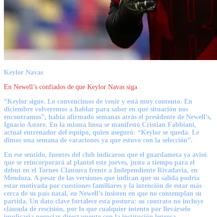
Keylor Navas
En Newell’s confiados de que Keylor Navas siga
“Keylor sigue. Lo convencimos de venir y está muy contento. En
diciembre volveremos a hablar para saber en qué situación nos
encontramos”, había afirmado semanas atrás el presidente de Newell’s,
Ignacio Astore. En la misma línea se manifestó Cristian Fabbiani,
actual entrenador del equipo, quien aseguró: “Keylor se queda. Le
dimos una semana de vacaciones ya que estuvo con la selección”.
En ese sentido, fuentes del club indicaron que el guardameta ya avisó
que se reincorporará al plantel este jueves, justo a tiempo para el
debut en el Torneo Clausura frente a Independiente Rivadavia, en
Mendoza. A pesar de las versiones que indican que su salida podría
estar motivada por cuestiones familiares y la intención de estar más
cerca de su país natal, en Newell’s insisten en que no contemplan su
partida. Un dato clave fortalece esta postura: su contrato no incluye
cláusula de rescisión, por lo que cualquier intento por llevárselo
implicaría negociar directamente con la institución leprosa.