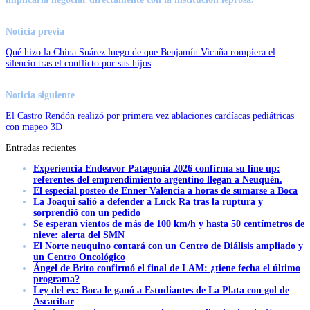
Noticia previa
Qué hizo la China Suárez luego de que Benjamín Vicuña rompiera el
silencio tras el conflicto por sus hijos
Noticia siguiente
El Castro Rendón realizó por primera vez ablaciones cardíacas pediátricas
con mapeo 3D
Entradas recientes
Experiencia Endeavor Patagonia 2026 confirma su line up:
referentes del emprendimiento argentino llegan a Neuquén.
El especial posteo de Enner Valencia a horas de sumarse a Boca
La Joaqui salió a defender a Luck Ra tras la ruptura y
sorprendió con un pedido
Se esperan vientos de más de 100 km/h y hasta 50 centímetros de
nieve: alerta del SMN
El Norte neuquino contará con un Centro de Diálisis ampliado y
un Centro Oncológico
Ángel de Brito confirmó el final de LAM: ¿tiene fecha el último
programa?
Ley del ex: Boca le ganó a Estudiantes de La Plata con gol de
Ascacibar