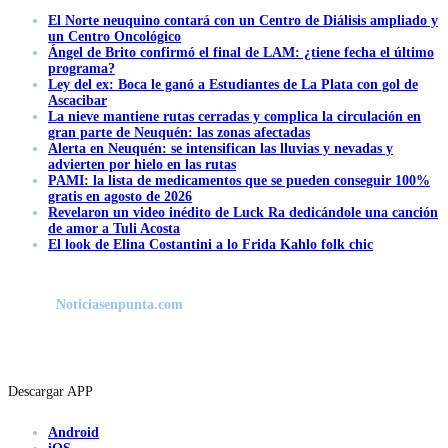
El Norte neuquino contará con un Centro de Diálisis ampliado y
un Centro Oncológico
Ángel de Brito confirmó el final de LAM: ¿tiene fecha el último
programa?
Ley del ex: Boca le ganó a Estudiantes de La Plata con gol de
Ascacibar
La nieve mantiene rutas cerradas y complica la circulación en
gran parte de Neuquén: las zonas afectadas
Alerta en Neuquén: se intensifican las lluvias y nevadas y
advierten por hielo en las rutas
PAMI: la lista de medicamentos que se pueden conseguir 100%
gratis en agosto de 2026
Revelaron un video inédito de Luck Ra dedicándole una canción
de amor a Tuli Acosta
El look de Elina Costantini a lo Frida Kahlo folk chic
Noticiasenpunta.com
Descargar APP
Android