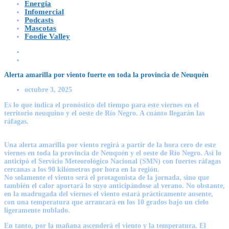
Energía
Infomercial
Podcasts
Mascotas
Foodie Valley
Alerta amarilla por viento fuerte en toda la provincia de Neuquén
octubre 3, 2025
Es lo que indica el pronóstico del tiempo para este viernes en el
territorio neuquino y el oeste de Río Negro. A cuánto llegarán las
ráfagas.
Una
alerta amarilla por viento
regirá a partir de la hora cero de este
viernes en toda la provincia de
Neuquén
y el oeste de Río Negro. Así lo
anticipó el Servicio Meteorológico Nacional (
SMN
) con fuertes ráfagas
cercanas a los 90 kilómetros por hora en la región.
No solamente el viento será el protagonista de la jornada, sino que
también el calor aportará lo suyo anticipándose al verano. No obstante,
en la madrugada del viernes el viento estará prácticamente ausente,
con una temperatura que arrancará en los 10 grados bajo un cielo
ligeramente nublado.
En tanto, por la mañana ascenderá el viento y la temperatura. El