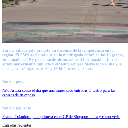
Para el sábado está previsto un descenso de la temperatura en la
región. El SMN adelantó que en la madrugada estará en los 13 grados,
en la mañana 19 y por la tarde alcanzará los 23 de máxima. El cielo
estará mayormente nublado y el viento soplará fuerte todo el día y la
noche, con ráfagas entre 60 y 69 kilómetros por hora.
Noticia previa
Nito Artaza contó el día que una mujer sacó entradas al teatro para las
cenizas de su esposo
Noticia siguiente
Franco Colapinto pone primera en el GP de Singapur: hora y cómo verlo
Entradas recientes