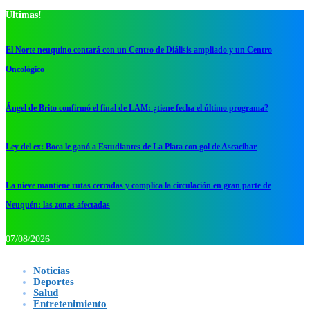
Ultimas!
El Norte neuquino contará con un Centro de Diálisis ampliado y un Centro
Oncológico
Ángel de Brito confirmó el final de LAM: ¿tiene fecha el último programa?
Ley del ex: Boca le ganó a Estudiantes de La Plata con gol de Ascacibar
La nieve mantiene rutas cerradas y complica la circulación en gran parte de
Neuquén: las zonas afectadas
07/08/2026
Noticias
Deportes
Salud
Entretenimiento