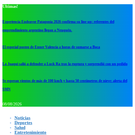
Ultimas!
Experiencia Endeavor Patagonia 2026 confirma su line up: referentes del
emprendimiento argentino llegan a Neuquén.
El especial posteo de Enner Valencia a horas de sumarse a Boca
La Joaqui salió a defender a Luck Ra tras la ruptura y sorprendió con un pedido
Se esperan vientos de más de 100 km/h y hasta 50 centímetros de nieve: alerta del
SMN
08/08/2026
Noticias
Deportes
Salud
Entretenimiento