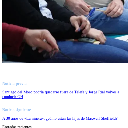
Noticia previa
Santiago del Moro podría quedarse fuera de Telefe y Jorge Rial volver a
conducir GH
Noticia siguiente
A 30 años de «La niñera»: ¿cómo están las hijas de Maxwell Sheffield?
Entradas recientes