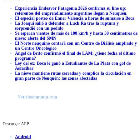
Experiencia Endeavor Patagonia 2026 confirma su line up:
referentes del emprendimiento argentino llegan a Neuquén.
El especial posteo de Enner Valencia a horas de sumarse a Boca
La Joaqui salió a defender a Luck Ra tras la ruptura y
sorprendió con un pedido
Se esperan vientos de más de 100 km/h y hasta 50 centímetros de
nieve: alerta del SMN
El Norte neuquino contará con un Centro de Diálisis ampliado y
un Centro Oncológico
Ángel de Brito confirmó el final de LAM: ¿tiene fecha el último
programa?
Ley del ex: Boca le ganó a Estudiantes de La Plata con gol de
Ascacibar
La nieve mantiene rutas cerradas y complica la circulación en
gran parte de Neuquén: las zonas afectadas
Noticiasenpunta.com
Descargar APP
Android