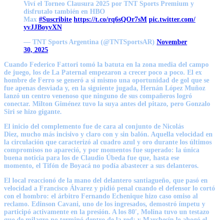
Viví el Torneo Clausura 2025 por TNT Sports Premium y
disfrutalo también en HBO
Max
#Suscribite
https://t.co/rq6sQOr7sM
pic.twitter.com/
yvJJBoyvXN
— TNT Sports Argentina (@TNTSportsAR)
November
30, 2025
Cuando
Federico Fattori
tomó la batuta en la zona media del campo
de juego, los de La Paternal empezaron a crecer poco a poco. El ex
hombre de Ferro se generó a sí mismo una oportunidad de gol que se
fue apenas desviada y, en la siguiente jugada,
Hernán López Muñoz
lanzó un centro venenoso
que ninguno de sus compañeros logró
conectar.
Milton Giménez
tuvo la suya antes del pitazo, pero Gonzalo
Siri se hizo gigante.
El inicio del complemento fue de cara al conjunto de Nicolás
Diez,
mucho más incisivo y claro con y sin balón
. Aquella velocidad en
la circulación que caracterizó al cuadro azul y oro durante los últimos
compromisos no apareció, y por momentos fue superado: la única
buena noticia para los de Claudio Úbeda fue que, hasta ese
momento,
el Tifón de Boyacá no podía abastecer a sus delanteros
.
El local reaccionó de la mano del delantero santiagueño, que pasó en
velocidad a Francisco Álvarez y
pidió penal cuando el defensor lo cortó
con el hombro
: el árbitro Fernando Echenique hizo caso omiso al
reclamo.
Edinson Cavani
, uno de los ingresados, demostró ímpetu y
participó activamente en la presión. A los 80′, Molina tuvo un testazo
que
de milagro no terminó dentro de la red
; y Marchesín le ahogó el