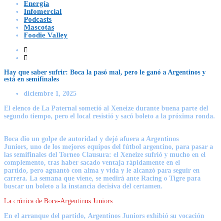
Energía
Infomercial
Podcasts
Mascotas
Foodie Valley
Hay que saber sufrir: Boca la pasó mal, pero le ganó a Argentinos y
está en semifinales
diciembre 1, 2025
El elenco de La Paternal sometió al Xeneize durante buena parte del
segundo tiempo, pero el local resistió y sacó boleto a la próxima ronda.
Boca dio un golpe de autoridad y dejó afuera a Argentinos
Juniors,
uno de los mejores equipos del fútbol argentino, para pasar a
las semifinales del Torneo Clausura:
el Xeneize sufrió y mucho en el
complemento,
tras haber sacado ventaja rápidamente en el
partido,
pero aguantó con alma y vida
y le alcanzó para seguir en
carrera. La semana que viene, se medirá ante Racing o Tigre para
buscar un boleto a la instancia decisiva del certamen.
La crónica de Boca-Argentinos Juniors
En el arranque del partido,
Argentinos Juniors
exhibió su vocación