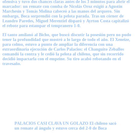
ofensiva y tuvo dos chances claras antes de los 3 minutos para abrir el
marcador: un remate con comba de Nicolás Oroz exigió a Agustín
Marchesín y Tomás Molina cabeceó a las manos del arquero. Sin
embargo,
Boca
sorprendió con la pelota parada. Tras un córner de
Leandro Paredes, Miguel Merentiel disparó y
Ayrton Costa capitalizó
el rebote para estampar el tempranero 1-0
.
El tanto amilanó al Bicho, que buscó discutir la posesión pero no pudo
tener la profundidad que mostró a lo largo de todo el año. El Xeneize,
para colmo, estuvo a punto de ampliar la diferencia con una
extraordinaria ejecución de
Carlos Palacios
: el Changuito Zeballos
comandó la contra y le cedió la pelota al chileno,
que sin recorrido
decidió impactarla con el empeine
. Su tiro acabó rebotando en el
travesaño.
PALACIOS CASI CLAVA UN GOLAZO El chileno sacó
un remate al ángulo y estuvo cerca del 2-0 de Boca