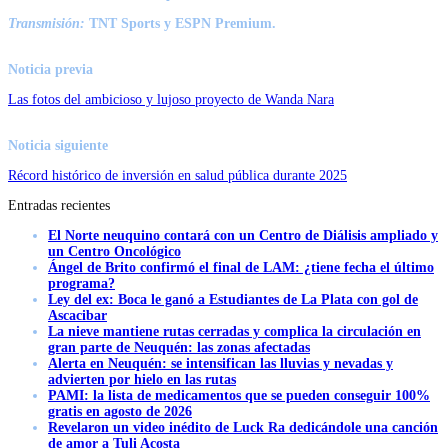
Transmisión:
TNT Sports y ESPN Premium.
Noticia previa
Las fotos del ambicioso y lujoso proyecto de Wanda Nara
Noticia siguiente
Récord histórico de inversión en salud pública durante 2025
Entradas recientes
El Norte neuquino contará con un Centro de Diálisis ampliado y
un Centro Oncológico
Ángel de Brito confirmó el final de LAM: ¿tiene fecha el último
programa?
Ley del ex: Boca le ganó a Estudiantes de La Plata con gol de
Ascacibar
La nieve mantiene rutas cerradas y complica la circulación en
gran parte de Neuquén: las zonas afectadas
Alerta en Neuquén: se intensifican las lluvias y nevadas y
advierten por hielo en las rutas
PAMI: la lista de medicamentos que se pueden conseguir 100%
gratis en agosto de 2026
Revelaron un video inédito de Luck Ra dedicándole una canción
de amor a Tuli Acosta