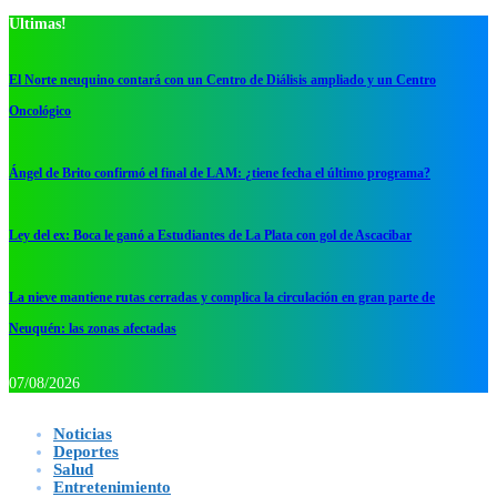
Ultimas!
El Norte neuquino contará con un Centro de Diálisis ampliado y un Centro
Oncológico
Ángel de Brito confirmó el final de LAM: ¿tiene fecha el último programa?
Ley del ex: Boca le ganó a Estudiantes de La Plata con gol de Ascacibar
La nieve mantiene rutas cerradas y complica la circulación en gran parte de
Neuquén: las zonas afectadas
07/08/2026
Noticias
Deportes
Salud
Entretenimiento