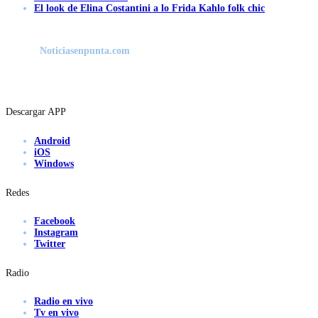
El look de Elina Costantini a lo Frida Kahlo folk chic
Noticiasenpunta.com
Descargar APP
Android
iOS
Windows
Redes
Facebook
Instagram
Twitter
Radio
Radio en vivo
Tv en vivo