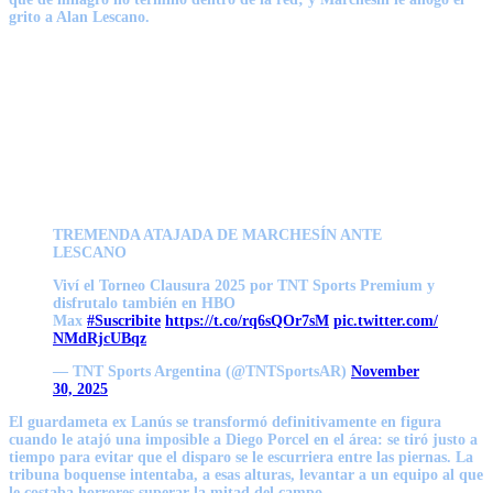
grito a Alan Lescano.
TREMENDA ATAJADA DE MARCHESÍN ANTE
LESCANO
Viví el Torneo Clausura 2025 por TNT Sports Premium y
disfrutalo también en HBO
Max
#Suscribite
https://t.co/rq6sQOr7sM
pic.twitter.com/
NMdRjcUBqz
— TNT Sports Argentina (@TNTSportsAR)
November
30, 2025
El guardameta ex Lanús se transformó definitivamente en figura
cuando
le atajó una imposible a Diego Porcel en el área
: se tiró justo a
tiempo para evitar que el disparo se le escurriera entre las piernas. La
tribuna boquense intentaba, a esas alturas, levantar a un equipo al que
le costaba horrores superar la mitad del campo.