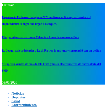
Ultimas!
Experiencia Endeavor Patagonia 2026 confirma su line up: referentes del
emprendimiento argentino llegan a Neuquén.
El especial posteo de Enner Valencia a horas de sumarse a Boca
La Joaqui salió a defender a Luck Ra tras la ruptura y sorprendió con un pedido
Se esperan vientos de más de 100 km/h y hasta 50 centímetros de nieve: alerta del
SMN
09/08/2026
Noticias
Deportes
Salud
Entretenimiento