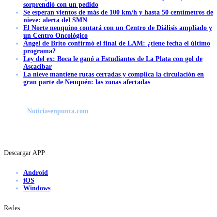
sorprendió con un pedido
Se esperan vientos de más de 100 km/h y hasta 50 centímetros de
nieve: alerta del SMN
El Norte neuquino contará con un Centro de Diálisis ampliado y
un Centro Oncológico
Ángel de Brito confirmó el final de LAM: ¿tiene fecha el último
programa?
Ley del ex: Boca le ganó a Estudiantes de La Plata con gol de
Ascacibar
La nieve mantiene rutas cerradas y complica la circulación en
gran parte de Neuquén: las zonas afectadas
Noticiasenpunta.com
Descargar APP
Android
iOS
Windows
Redes