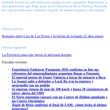
Soledad Sacchi no solo lidera un equipo joven y ganador.
Representa a
una generación que llegó para hacer historia en Boca Hockey, llevando
en cada partido una camiseta cargada de sueños propios y heredados.
Noticia previa
Romance entre Ciro de Los Piojos y la bajista de la banda 22 años menor
Noticia siguiente
La Provincia paga este jueves el adicional docente
Entradas recientes
Experiencia Endeavor Patagonia 2026 confirma su line up:
referentes del emprendimiento argentino llegan a Neuquén.
El especial posteo de Enner Valencia a horas de sumarse a Boca
La Joaqui salió a defender a Luck Ra tras la ruptura y
sorprendió con un pedido
Se esperan vientos de más de 100 km/h y hasta 50 centímetros de
nieve: alerta del SMN
El Norte neuquino contará con un Centro de Diálisis ampliado y
un Centro Oncológico
Ángel de Brito confirmó el final de LAM: ¿tiene fecha el último
programa?