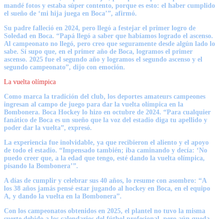
mandé fotos y estaba súper contento, porque es esto: el haber cumplido
el sueño de ‘mi hija juega en Boca’”, afirmó.
Su padre falleció en 2024, pero llegó a festejar el primer logro de
Soledad en Boca. “Papá llegó a saber que habíamos logrado el ascenso.
Al campeonato no llegó, pero creo que seguramente desde algún lado lo
sabe. Sí supo que, en el primer año de Boca, logramos el primer
ascenso. 2025 fue el segundo año y logramos el segundo ascenso y el
segundo campeonato”, dijo con emoción.
La vuelta olímpica
Como marca la tradición del club, los deportes amateurs campeones
ingresan al campo de juego para dar la vuelta olímpica en la
Bombonera. Boca Hockey lo hizo en octubre de 2024. “Para cualquier
fanático de Boca es un sueño que la voz del estadio diga tu apellido y
poder dar la vuelta”, expresó.
La experiencia fue inolvidable, ya que recibieron el aliento y el apoyo
de todo el estadio. “Impensado también; iba caminando y decía: ‘No
puedo creer que, a la edad que tengo, esté dando la vuelta olímpica,
pisando la Bombonera’”.
A días de cumplir y celebrar sus 40 años, lo resume con asombro: “A
los 38 años jamás pensé estar jugando al hockey en Boca, en el equipo
A, y dando la vuelta en la Bombonera”.
Con los campeonatos obtenidos en 2025, el plantel no tuvo la misma
suerte debido a los calendarios del fútbol profesional, pero aún queda