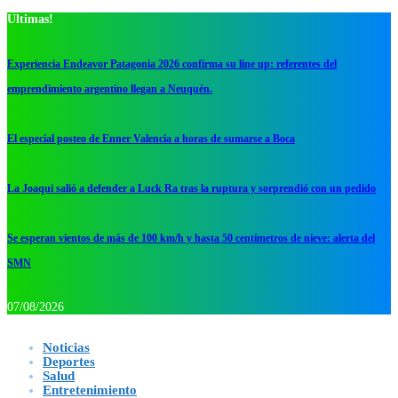
Ultimas!
Experiencia Endeavor Patagonia 2026 confirma su line up: referentes del
emprendimiento argentino llegan a Neuquén.
El especial posteo de Enner Valencia a horas de sumarse a Boca
La Joaqui salió a defender a Luck Ra tras la ruptura y sorprendió con un pedido
Se esperan vientos de más de 100 km/h y hasta 50 centímetros de nieve: alerta del
SMN
07/08/2026
Noticias
Deportes
Salud
Entretenimiento