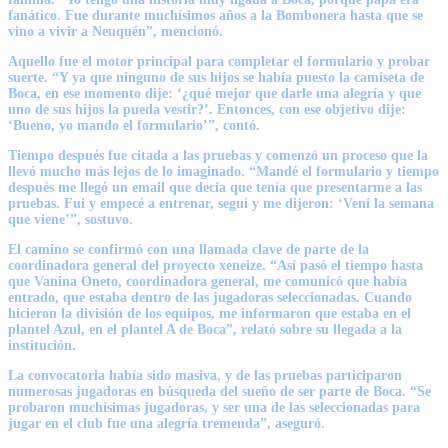
fanático. Fue durante muchísimos años a la Bombonera hasta que se
vino a vivir a Neuquén”
, mencionó.
Aquello fue el motor principal para completar el formulario y probar
suerte. “Y ya que ninguno de sus hijos se había puesto la camiseta de
Boca, en ese momento dije: ‘¿qué mejor que darle una alegría y que
uno de sus hijos la pueda vestir?’. Entonces, con ese objetivo dije:
‘Bueno, yo mando el formulario’”, contó.
Tiempo después fue citada a las pruebas y comenzó un proceso que la
llevó mucho más lejos de lo imaginado. “Mandé el formulario y tiempo
después me llegó un email que decía que tenía que presentarme a las
pruebas. Fui y empecé a entrenar, seguí y me dijeron: ‘Vení la semana
que viene’”, sostuvo.
El camino se confirmó con una llamada clave de parte de la
coordinadora general del proyecto xeneize. “Así pasó el tiempo hasta
que Vanina Oneto, coordinadora general, me comunicó que había
entrado, que estaba dentro de las jugadoras seleccionadas. Cuando
hicieron la división de los equipos, me informaron que estaba en el
plantel Azul, en el plantel A de Boca”, relató sobre su llegada a la
institución.
La convocatoria había sido masiva, y de las pruebas participaron
numerosas jugadoras en búsqueda del sueño de ser parte de Boca. “Se
probaron muchísimas jugadoras, y ser una de las seleccionadas para
jugar en el club fue una alegría tremenda”, aseguró.