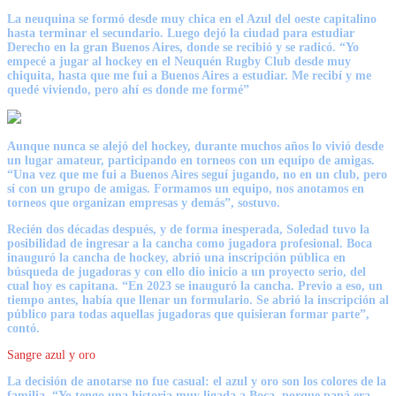
La neuquina se formó desde muy chica en el Azul del oeste capitalino
hasta terminar el secundario. Luego dejó la ciudad para estudiar
Derecho en la gran Buenos Aires, donde se recibió y se radicó.
“Yo
empecé a jugar al hockey en el Neuquén Rugby Club desde muy
chiquita, hasta que me fui a Buenos Aires a estudiar. Me recibí y me
quedé viviendo, pero ahí es donde me formé”
Aunque nunca se alejó del hockey, durante muchos años lo vivió desde
un lugar amateur, participando en torneos con un equipo de amigas.
“Una vez que me fui a Buenos Aires seguí jugando, no en un club, pero
sí con un grupo de amigas. Formamos un equipo, nos anotamos en
torneos que organizan empresas y demás”, sostuvo.
Recién dos décadas después, y de forma inesperada, Soledad tuvo la
posibilidad de ingresar a la cancha como jugadora profesional. Boca
inauguró la cancha de hockey, abrió una inscripción pública en
búsqueda de jugadoras y con ello dio inicio a un proyecto serio, del
cual hoy es capitana. “En 2023 se inauguró la cancha. Previo a eso, un
tiempo antes, había que llenar un formulario. Se abrió la inscripción al
público para todas aquellas jugadoras que quisieran formar parte”,
contó.
Sangre azul y oro
La decisión de anotarse no fue casual: el azul y oro son los colores de la
familia.
“Yo tengo una historia muy ligada a Boca, porque papá era