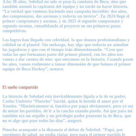
A los 38 años, Soledad no solo se puso la camiseta de Boca, sino que
también asumió la capitanía del equipo y no tardó en hacer historia.
“La verdad que venimos haciendo una campaña increíble: dos años,
dos campeonatos, dos ascensos y todavía un invicto”. En 2024 llegó el
primer campeonato y ascenso, y en 2025 el segundo campeonato y
segundo ascenso, consolidando al proyecto en sus primeros pasos
competitivos.
Los logros han llegado con celeridad, lo que denota profesionalismo y
calidad en el plantel. Sin embargo, hay algo que todavía no asimilan
las jugadoras y que con el tiempo irán dimensionando. “Creo que
todas las que formamos parte del primer plantel, con los años nos
vamos a dar cuenta de esto: que entramos en la historia. Cuando pasen
los años, vamos realmente a tomar dimensión de que fuimos el primer
equipo de Boca Hockey”, sostuvo.
El sueño compartido
La historia de Soledad está inevitablemente ligada a la de su padre,
Carlos Umberto “Pinocho” Sacchi, quien le heredó el amor por el
Xeneize. “Históricamente sí, fanática por papá obviamente, pero yo soy
de mirar los partidos, de ir a la cancha cuando puedo. Así que para mí
también era un orgullo y un privilegio poder ponerme la de Boca, que
no es algo que pase todos los días”, aseguró.
Pinocho acompañó a la distancia el debut de Soledad. “Papá, por
cuestiones de salud, no podía viajar, pero para el primer partido le