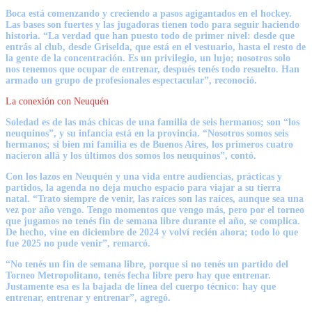
Boca está comenzando y creciendo a pasos agigantados en el hockey.
Las bases son fuertes y las jugadoras tienen todo para seguir haciendo
historia. “La verdad que han puesto todo de primer nivel: desde que
entrás al club, desde Griselda, que está en el vestuario, hasta el resto de
la gente de la concentración. Es un privilegio, un lujo; nosotros solo
nos tenemos que ocupar de entrenar, después tenés todo resuelto. Han
armado un grupo de profesionales espectacular”, reconoció.
La conexión con Neuquén
Soledad es de las más chicas de una familia de seis hermanos; son “los
neuquinos”, y su infancia está en la provincia.
“Nosotros somos seis
hermanos; si bien mi familia es de Buenos Aires, los primeros cuatro
nacieron allá y los últimos dos somos los neuquinos”,
contó.
Con los lazos en Neuquén y una vida entre audiencias, prácticas y
partidos, la agenda no deja mucho espacio para viajar a su tierra
natal. “Trato siempre de venir, las raíces son las raíces, aunque sea una
vez por año vengo. Tengo momentos que vengo más, pero por el torneo
que jugamos no tenés fin de semana libre durante el año, se complica.
De hecho, vine en diciembre de 2024 y volví recién ahora; todo lo que
fue 2025 no pude venir”, remarcó.
“No tenés un fin de semana libre, porque si no tenés un partido del
Torneo Metropolitano, tenés fecha libre pero hay que entrenar.
Justamente esa es la bajada de línea del cuerpo técnico: hay que
entrenar, entrenar y entrenar”, agregó.