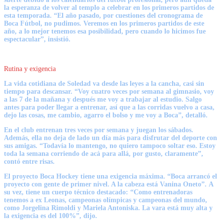
la esperanza de volver al templo a celebrar en los primeros partidos de
esta temporada. “El año pasado, por cuestiones del cronograma de
Boca Fútbol, no pudimos. Veremos en los primeros partidos de este
año, a lo mejor tenemos esa posibilidad, pero cuando lo hicimos fue
espectacular”, insistió.
Rutina y exigencia
La vida cotidiana de Soledad va desde las leyes a la cancha, casi sin
tiempo para descansar.
“Voy cuatro veces por semana al gimnasio, voy
a las 7 de la mañana y después me voy a trabajar al estudio. Salgo
antes para poder llegar a entrenar, así que a las corridas vuelvo a casa,
dejo las cosas, me cambio, agarro el bolso y me voy a Boca”,
detalló.
En el club entrenan tres veces por semana y juegan los sábados.
Además, ella no deja de lado un día más para disfrutar del deporte con
sus amigas. “Todavía lo mantengo, no quiero tampoco soltar eso. Estoy
toda la semana corriendo de acá para allá, por gusto, claramente”,
contó entre risas.
El proyecto Boca Hockey tiene una exigencia máxima.
“Boca arrancó el
proyecto con gente de primer nivel. A la cabeza está Vanina Oneto”.
A
su vez, tiene un cuerpo técnico destacado: “Como entrenadoras
tenemos a ex Leonas, campeonas olímpicas y campeonas del mundo,
como Jorgelina Rimoldi y Mariela Antoniska. La vara está muy alta y
la exigencia es del 100%”, dijo.