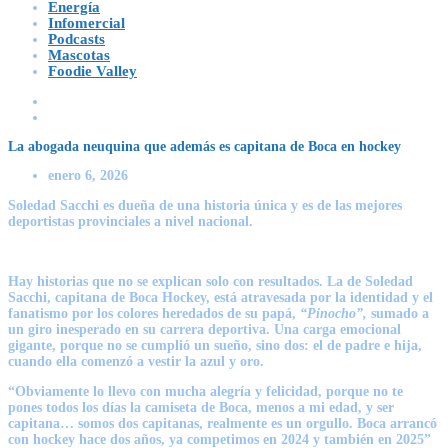
Energía
Infomercial
Podcasts
Mascotas
Foodie Valley
La abogada neuquina que además es capitana de Boca en hockey
enero 6, 2026
Soledad Sacchi es dueña de una historia única y es de las mejores
deportistas provinciales a nivel nacional.
Hay historias que no se explican solo con resultados. La de
Soledad
Sacchi
, capitana de
Boca
Hockey, está atravesada por la identidad y el
fanatismo por los colores heredados de su papá,
“Pinocho”,
sumado a
un giro inesperado en su carrera deportiva. Una carga emocional
gigante, porque no se cumplió un sueño, sino dos: el de padre e hija,
cuando ella comenzó a vestir la azul y oro.
“Obviamente lo llevo con mucha alegría y felicidad, porque no te
pones todos los días la camiseta de Boca, menos a mi edad, y ser
capitana… somos dos capitanas, realmente es un orgullo. Boca arrancó
con hockey hace dos años, ya competimos en 2024 y también en 2025”