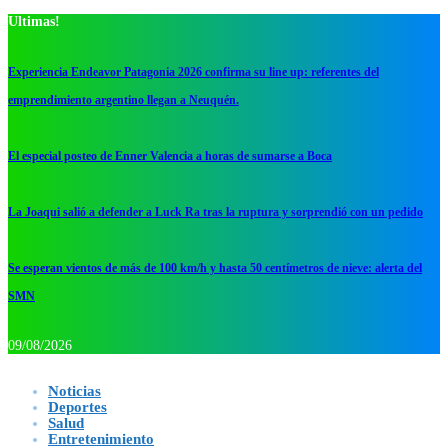
Ultimas!
Experiencia Endeavor Patagonia 2026 confirma su line up: referentes del
emprendimiento argentino llegan a Neuquén.
El especial posteo de Enner Valencia a horas de sumarse a Boca
La Joaqui salió a defender a Luck Ra tras la ruptura y sorprendió con un pedido
Se esperan vientos de más de 100 km/h y hasta 50 centímetros de nieve: alerta del
SMN
09/08/2026
Noticias
Deportes
Salud
Entretenimiento