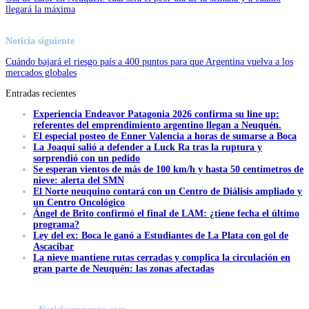
llegará la máxima
Noticia siguiente
Cuándo bajará el riesgo país a 400 puntos para que Argentina vuelva a los
mercados globales
Entradas recientes
Experiencia Endeavor Patagonia 2026 confirma su line up:
referentes del emprendimiento argentino llegan a Neuquén.
El especial posteo de Enner Valencia a horas de sumarse a Boca
La Joaqui salió a defender a Luck Ra tras la ruptura y
sorprendió con un pedido
Se esperan vientos de más de 100 km/h y hasta 50 centímetros de
nieve: alerta del SMN
El Norte neuquino contará con un Centro de Diálisis ampliado y
un Centro Oncológico
Ángel de Brito confirmó el final de LAM: ¿tiene fecha el último
programa?
Ley del ex: Boca le ganó a Estudiantes de La Plata con gol de
Ascacibar
La nieve mantiene rutas cerradas y complica la circulación en
gran parte de Neuquén: las zonas afectadas