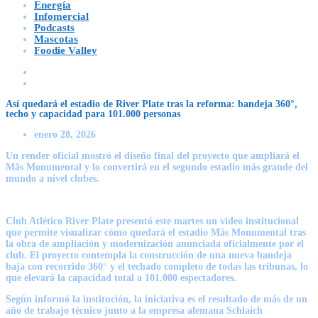
Energía
Infomercial
Podcasts
Mascotas
Foodie Valley
Así quedará el estadio de River Plate tras la reforma: bandeja 360°,
techo y capacidad para 101.000 personas
enero 28, 2026
Un render oficial mostró el diseño final del proyecto que ampliará el
Mâs Monumental y lo convertirá en el segundo estadio más grande del
mundo a nivel clubes.
Club Atlético River Plate
presentó este martes un video institucional
que permite visualizar cómo quedará el estadio Mâs Monumental tras
la obra de ampliación y modernización anunciada oficialmente por el
club. El proyecto contempla la construcción de una nueva bandeja
baja con recorrido 360° y el techado completo de todas las tribunas, lo
que elevará la capacidad total a
101.000 espectadores
.
Según informó la institución, la iniciativa es el resultado de más de un
año de trabajo técnico junto a la empresa alemana Schlaich