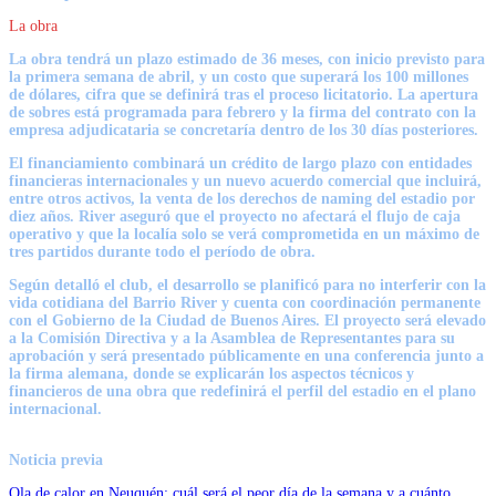
La obra
La obra tendrá un plazo estimado de
36 meses
, con inicio previsto para
la primera semana de abril, y un costo que superará los
100 millones
de dólares
, cifra que se definirá tras el proceso licitatorio. La apertura
de sobres está programada para febrero y la firma del contrato con la
empresa adjudicataria se concretaría dentro de los 30 días posteriores.
El financiamiento combinará un crédito de largo plazo con entidades
financieras internacionales y un nuevo acuerdo comercial que incluirá,
entre otros activos, la venta de los
derechos de naming del estadio por
diez años
. River aseguró que el proyecto no afectará el flujo de caja
operativo y que la localía solo se verá comprometida en un máximo de
tres partidos durante todo el período de obra.
Según detalló el club, el desarrollo se planificó para no interferir con la
vida cotidiana del Barrio River y cuenta con coordinación permanente
con el Gobierno de la Ciudad de Buenos Aires. El proyecto será elevado
a la Comisión Directiva y a la Asamblea de Representantes para su
aprobación y será presentado públicamente en una conferencia junto a
la firma alemana, donde se explicarán los aspectos técnicos y
financieros de una obra que redefinirá el perfil del estadio en el plano
internacional.
Noticia previa
Ola de calor en Neuquén: cuál será el peor día de la semana y a cuánto