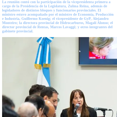
La reunión contó con la participación de la vicepresidenta primera a
cargo de la Presidencia de la Legislatura,
Zulma Reina
, además de
legisladores de distintos bloques y funcionarios provinciales. El
ministro estuvo acompañado por el ministro de Economía, Producción
e Industria,
Guillermo Koenig
; el vicepresidente de GyP,
Alejandro
Monteiro
; la directora provincial de Hidrocarburos,
Magalí Alonso
; el
director provincial de Rentas,
Marcos Lavaggi
; y otros integrantes del
gabinete provincial.