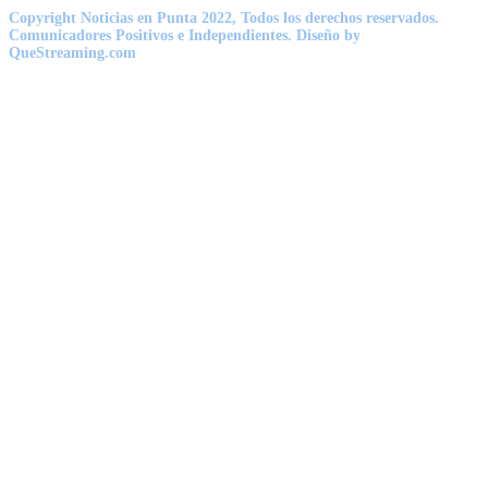
Copyright Noticias en Punta 2022, Todos los derechos reservados.
Comunicadores Positivos e Independientes. Diseño by
QueStreaming.com