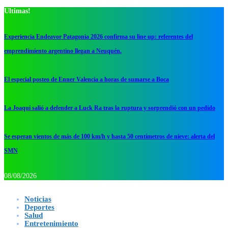
Ultimas!
Experiencia Endeavor Patagonia 2026 confirma su line up: referentes del
emprendimiento argentino llegan a Neuquén.
El especial posteo de Enner Valencia a horas de sumarse a Boca
La Joaqui salió a defender a Luck Ra tras la ruptura y sorprendió con un pedido
Se esperan vientos de más de 100 km/h y hasta 50 centímetros de nieve: alerta del
SMN
08/08/2026
Noticias
Deportes
Salud
Entretenimiento