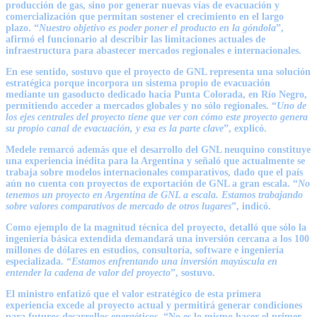
producción de gas, sino por generar nuevas vías de evacuación y
comercialización que permitan sostener el crecimiento en el largo
plazo. “
Nuestro objetivo es poder poner el producto en la góndola
”,
afirmó el funcionario al describir las limitaciones actuales de
infraestructura para abastecer mercados regionales e internacionales.
En ese sentido, sostuvo que el proyecto de GNL representa una solución
estratégica porque incorpora un sistema propio de evacuación
mediante un gasoducto dedicado hacia Punta Colorada, en Río Negro,
permitiendo acceder a mercados globales y no sólo regionales. “
Uno de
los ejes centrales del proyecto tiene que ver con cómo este proyecto genera
su propio canal de evacuación, y esa es la parte clave
”, explicó.
Medele remarcó además que el desarrollo del GNL neuquino constituye
una experiencia inédita para la Argentina y señaló que actualmente se
trabaja sobre modelos internacionales comparativos, dado que el país
aún no cuenta con proyectos de exportación de GNL a gran escala. “
No
tenemos un proyecto en Argentina de GNL a escala. Estamos trabajando
sobre valores comparativos de mercado de otros lugares
”, indicó.
Como ejemplo de la magnitud técnica del proyecto, detalló que sólo la
ingeniería básica extendida demandará una inversión cercana a los 100
millones de dólares en estudios, consultoría, software e ingeniería
especializada. “
Estamos enfrentando una inversión mayúscula en
entender la cadena de valor del proyecto
”, sostuvo.
El ministro enfatizó que el valor estratégico de esta primera
experiencia excede al proyecto actual y permitirá generar condiciones
para futuros desarrollos energéticos. “No es lo mismo hacer el primer