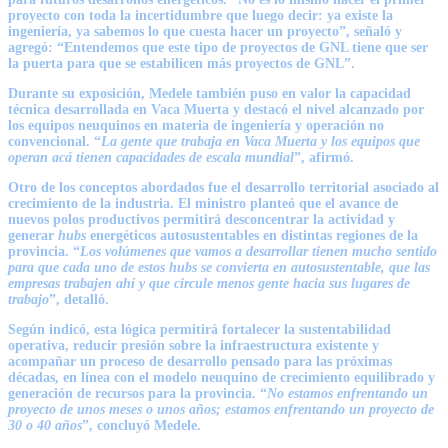
proyecto con toda la incertidumbre que luego decir: ya existe la
ingeniería, ya sabemos lo que cuesta hacer un proyecto”, señaló y
agregó: “Entendemos que este tipo de proyectos de GNL tiene que ser
la puerta para que se estabilicen más proyectos de GNL”.
Durante su exposición, Medele también puso en valor la capacidad
técnica desarrollada en Vaca Muerta y destacó el nivel alcanzado por
los equipos neuquinos en materia de ingeniería y operación no
convencional. “
La gente que trabaja en Vaca Muerta y los equipos que
operan acá tienen capacidades de escala mundial
”, afirmó.
Otro de los conceptos abordados fue el desarrollo territorial asociado al
crecimiento de la industria. El ministro planteó que el avance de
nuevos polos productivos permitirá desconcentrar la actividad y
generar
hubs
energéticos autosustentables en distintas regiones de la
provincia. “
Los volúmenes que vamos a desarrollar tienen mucho sentido
para que cada uno de estos hubs se convierta en autosustentable, que las
empresas trabajen ahí y que circule menos gente hacia sus lugares de
trabajo
”, detalló.
Según indicó, esta lógica permitirá fortalecer la sustentabilidad
operativa, reducir presión sobre la infraestructura existente y
acompañar un proceso de desarrollo pensado para las próximas
décadas, en línea con el modelo neuquino de crecimiento equilibrado y
generación de recursos para la provincia. “
No estamos enfrentando un
proyecto de unos meses o unos años; estamos enfrentando un proyecto de
30 o 40 años
”, concluyó Medele.