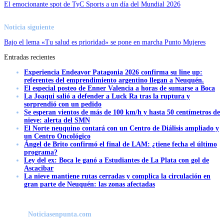
El emocionante spot de TyC Sports a un día del Mundial 2026
Noticia siguiente
Bajo el lema «Tu salud es prioridad» se pone en marcha Punto Mujeres
Entradas recientes
Experiencia Endeavor Patagonia 2026 confirma su line up:
referentes del emprendimiento argentino llegan a Neuquén.
El especial posteo de Enner Valencia a horas de sumarse a Boca
La Joaqui salió a defender a Luck Ra tras la ruptura y
sorprendió con un pedido
Se esperan vientos de más de 100 km/h y hasta 50 centímetros de
nieve: alerta del SMN
El Norte neuquino contará con un Centro de Diálisis ampliado y
un Centro Oncológico
Ángel de Brito confirmó el final de LAM: ¿tiene fecha el último
programa?
Ley del ex: Boca le ganó a Estudiantes de La Plata con gol de
Ascacibar
La nieve mantiene rutas cerradas y complica la circulación en
gran parte de Neuquén: las zonas afectadas
Noticiasenpunta.com