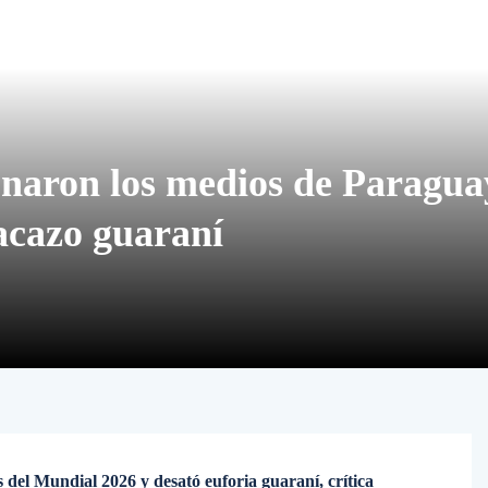
naron los medios de Paragua
acazo guaraní
del Mundial 2026 y desató euforia guaraní, crítica