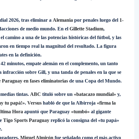
dial 2026, tras eliminar a
Alemania
por penales luego del
1-
redacciones de medio mundo. En el
Gillette Stadium
,
el camino a una de las potencias históricas del fútbol, y las
ejaron en tiempo real la magnitud del resultado. La figura
tes en la definición.
 42 minutos, empate alemán en el complemento, un tanto
 infracción sobre Gill, y una tanda de penales en la que se
 Paraguay en fases eliminatorias
de una Copa del Mundo.
 medias tintas.
ABC
tituló sobre un
«batacazo mundial»
y,
y tu papá!»
.
Versus
habló de que la Albirroja
«firma la
ltima Hora
apuntó que Paraguay
«tumbó»
al gigante
de
Tigo Sports Paraguay
replicó la consigna del «tu papá»
.
jugadores.
Miguel Almirón
fue señalado como el más activo