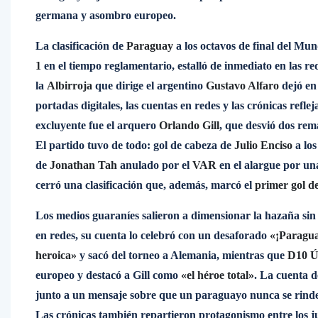
germana y asombro europeo.
La clasificación de
Paraguay
a los octavos de final del Mun
1
en el tiempo reglamentario, estalló de inmediato en las 
la
Albirroja
que dirige el argentino
Gustavo Alfaro
dejó en 
portadas digitales, las cuentas en redes y las crónicas refl
excluyente fue el arquero
Orlando Gill
, que desvió dos rema
El partido tuvo de todo: gol de cabeza de
Julio Enciso
a los
de
Jonathan Tah
anulado por el
VAR
en el alargue por una
cerró una clasificación que, además, marcó el
primer gol de
Los medios guaraníes salieron a dimensionar la hazaña sin
en redes, su cuenta lo celebró con un desaforado
«¡Paragua
heroica»
y sacó del torneo a Alemania, mientras que
D10 Ú
europeo y destacó a Gill como
«el héroe total»
. La cuenta 
junto a un mensaje sobre que un paraguayo nunca se rinde
Las crónicas también repartieron protagonismo entre los 