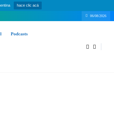
entina
hace clic acá
06/08/2026
l
Podcasts