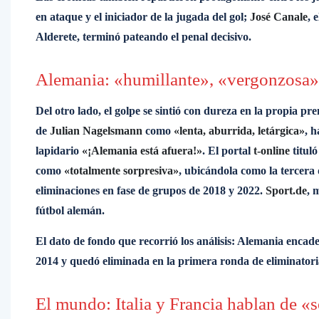
en ataque y el iniciador de la jugada del gol;
José Canale
, 
Alderete, terminó pateando el penal decisivo.
Alemania: «humillante», «vergonzosa» y
Del otro lado, el golpe se sintió con dureza en la propia p
de
Julian Nagelsmann
como
«lenta, aburrida, letárgica»
, 
lapidario
«¡Alemania está afuera!»
. El portal
t-online
titul
como
«totalmente sorpresiva»
, ubicándola como la tercera 
eliminaciones en fase de grupos de 2018 y 2022.
Sport.de
, 
fútbol alemán.
El dato de fondo que recorrió los análisis: Alemania enca
2014 y quedó eliminada en la primera ronda de eliminatoria
El mundo: Italia y Francia hablan de «