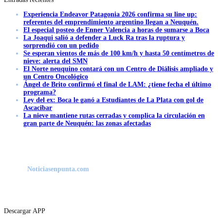
Experiencia Endeavor Patagonia 2026 confirma su line up:
referentes del emprendimiento argentino llegan a Neuquén.
El especial posteo de Enner Valencia a horas de sumarse a Boca
La Joaqui salió a defender a Luck Ra tras la ruptura y
sorprendió con un pedido
Se esperan vientos de más de 100 km/h y hasta 50 centímetros de
nieve: alerta del SMN
El Norte neuquino contará con un Centro de Diálisis ampliado y
un Centro Oncológico
Ángel de Brito confirmó el final de LAM: ¿tiene fecha el último
programa?
Ley del ex: Boca le ganó a Estudiantes de La Plata con gol de
Ascacibar
La nieve mantiene rutas cerradas y complica la circulación en
gran parte de Neuquén: las zonas afectadas
Noticiasenpunta.com
Descargar APP