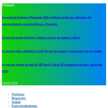
Ultimas!
Experiencia Endeavor Patagonia 2026 confirma su line up: referentes del
emprendimiento argentino llegan a Neuquén.
El especial posteo de Enner Valencia a horas de sumarse a Boca
La Joaqui salió a defender a Luck Ra tras la ruptura y sorprendió con un pedido
Se esperan vientos de más de 100 km/h y hasta 50 centímetros de nieve: alerta del
SMN
10/08/2026
Noticias
Deportes
Salud
Entretenimiento