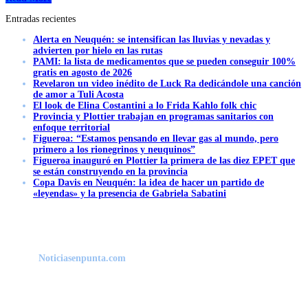
Entradas recientes
Alerta en Neuquén: se intensifican las lluvias y nevadas y
advierten por hielo en las rutas
PAMI: la lista de medicamentos que se pueden conseguir 100%
gratis en agosto de 2026
Revelaron un video inédito de Luck Ra dedicándole una canción
de amor a Tuli Acosta
El look de Elina Costantini a lo Frida Kahlo folk chic
Provincia y Plottier trabajan en programas sanitarios con
enfoque territorial
Figueroa: “Estamos pensando en llevar gas al mundo, pero
primero a los rionegrinos y neuquinos”
Figueroa inauguró en Plottier la primera de las diez EPET que
se están construyendo en la provincia
Copa Davis en Neuquén: la idea de hacer un partido de
«leyendas» y la presencia de Gabriela Sabatini
Noticiasenpunta.com