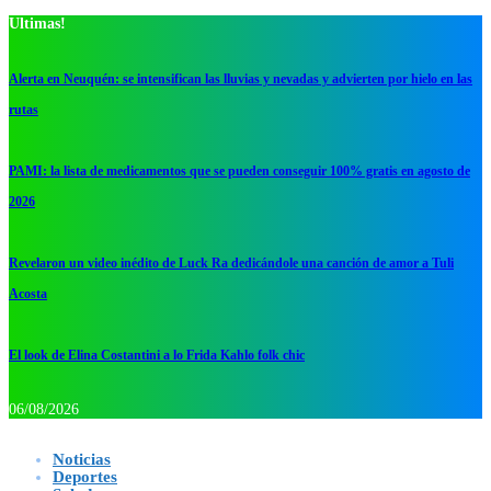
Ultimas!
Alerta en Neuquén: se intensifican las lluvias y nevadas y advierten por hielo en las
rutas
PAMI: la lista de medicamentos que se pueden conseguir 100% gratis en agosto de
2026
Revelaron un video inédito de Luck Ra dedicándole una canción de amor a Tuli
Acosta
El look de Elina Costantini a lo Frida Kahlo folk chic
06/08/2026
Noticias
Deportes