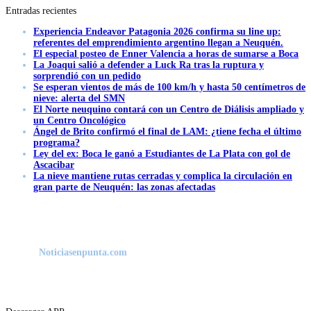
Entradas recientes
Experiencia Endeavor Patagonia 2026 confirma su line up:
referentes del emprendimiento argentino llegan a Neuquén.
El especial posteo de Enner Valencia a horas de sumarse a Boca
La Joaqui salió a defender a Luck Ra tras la ruptura y
sorprendió con un pedido
Se esperan vientos de más de 100 km/h y hasta 50 centímetros de
nieve: alerta del SMN
El Norte neuquino contará con un Centro de Diálisis ampliado y
un Centro Oncológico
Ángel de Brito confirmó el final de LAM: ¿tiene fecha el último
programa?
Ley del ex: Boca le ganó a Estudiantes de La Plata con gol de
Ascacibar
La nieve mantiene rutas cerradas y complica la circulación en
gran parte de Neuquén: las zonas afectadas
Noticiasenpunta.com