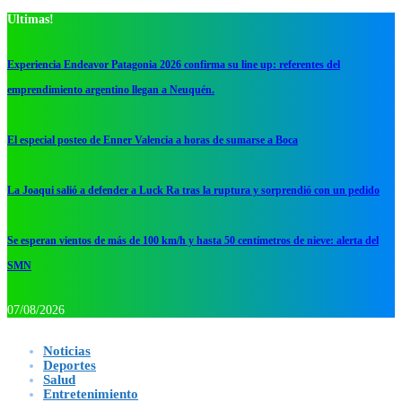
Ultimas!
Experiencia Endeavor Patagonia 2026 confirma su line up: referentes del
emprendimiento argentino llegan a Neuquén.
El especial posteo de Enner Valencia a horas de sumarse a Boca
La Joaqui salió a defender a Luck Ra tras la ruptura y sorprendió con un pedido
Se esperan vientos de más de 100 km/h y hasta 50 centímetros de nieve: alerta del
SMN
07/08/2026
Noticias
Deportes
Salud
Entretenimiento