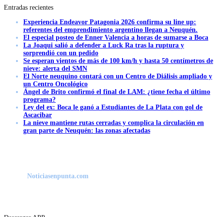
Entradas recientes
Experiencia Endeavor Patagonia 2026 confirma su line up:
referentes del emprendimiento argentino llegan a Neuquén.
El especial posteo de Enner Valencia a horas de sumarse a Boca
La Joaqui salió a defender a Luck Ra tras la ruptura y
sorprendió con un pedido
Se esperan vientos de más de 100 km/h y hasta 50 centímetros de
nieve: alerta del SMN
El Norte neuquino contará con un Centro de Diálisis ampliado y
un Centro Oncológico
Ángel de Brito confirmó el final de LAM: ¿tiene fecha el último
programa?
Ley del ex: Boca le ganó a Estudiantes de La Plata con gol de
Ascacibar
La nieve mantiene rutas cerradas y complica la circulación en
gran parte de Neuquén: las zonas afectadas
Noticiasenpunta.com