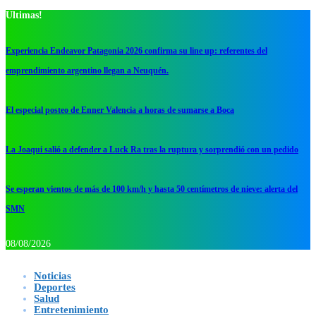
Ultimas!
Experiencia Endeavor Patagonia 2026 confirma su line up: referentes del
emprendimiento argentino llegan a Neuquén.
El especial posteo de Enner Valencia a horas de sumarse a Boca
La Joaqui salió a defender a Luck Ra tras la ruptura y sorprendió con un pedido
Se esperan vientos de más de 100 km/h y hasta 50 centímetros de nieve: alerta del
SMN
08/08/2026
Noticias
Deportes
Salud
Entretenimiento