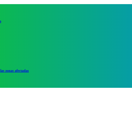
o
las zonas afectadas