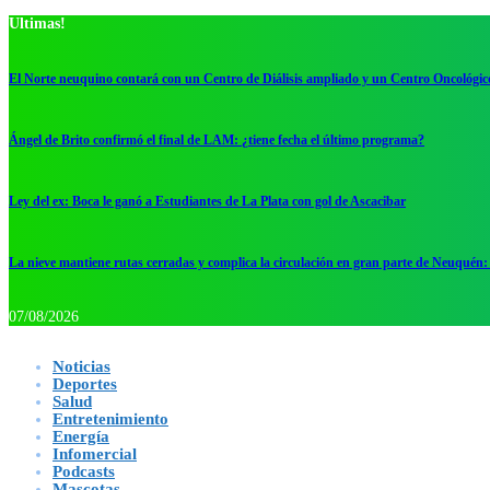
Ultimas!
El Norte neuquino contará con un Centro de Diálisis ampliado y un Centro Oncológic
Ángel de Brito confirmó el final de LAM: ¿tiene fecha el último programa?
Ley del ex: Boca le ganó a Estudiantes de La Plata con gol de Ascacibar
La nieve mantiene rutas cerradas y complica la circulación en gran parte de Neuquén: 
07/08/2026
Noticias
Deportes
Salud
Entretenimiento
Energía
Infomercial
Podcasts
Mascotas