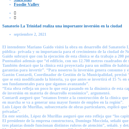
Foodie Valley
Sanatorio La Trinidad realiza una importante inversión en la ciudad
septiembre 2, 2021
El intendente Mariano Gaido visitó la obra en desarrollo del Sanatorio La
pública- privada y su importancia para el crecimiento de la ciudad de 
Gaido subrayó que con la ejecución de esta clínica se da trabajo a 200 pe
Puntualizó además que “el edificio, con sus 12.700 metros cuadrados de su
También destacó que la clínica está proyectada para un millón de habitan
garantías para invertir”. “Para nosotros la inversión genera consumo y 
Gastón Contardi, Coordinador de Gestión de la Municipalidad, precisó “a
que se está modificando la historia, ya que antes se invertirá el 15 % e
son fundamentales para que sigamos avanzando”.
“Esta obra refleja un poco lo que está pasando en la dinámica de esta ca
de inversión en materia de desarrollo económico”, argumentó.
Contardi aseguró que “estamos frente a la construcción de la clínica que
en marcha se va a generar una mayor fuente de empleo en la región”.
Luis López de Murillas, subsecretario de obras particulares, explicó que
privadas”.
En este sentido, López de Murillas aseguró que esto refleja que “los cap
El presidente de la empresa constructora, Domingo Mocciola, señaló que 
tres plantas donde funcionan distintos rubros de atención”, señaló. y det