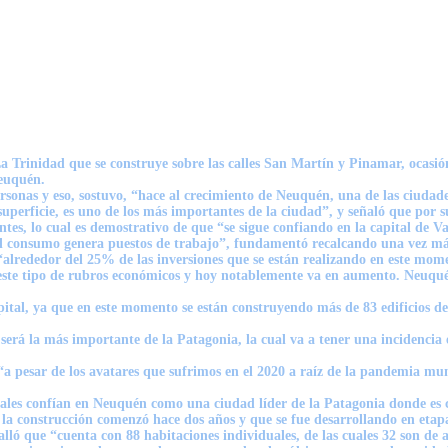
 Trinidad que se construye sobre las calles San Martín y Pinamar, ocasión 
Neuquén.
rsonas y eso, sostuvo, “hace al crecimiento de Neuquén, una de las ciudade
perficie, es uno de los más importantes de la ciudad”, y señaló que por su
tes, lo cual es demostrativo de que “se sigue confiando en la capital de V
el consumo genera puestos de trabajo”, fundamentó recalcando una vez más 
lrededor del 25% de las inversiones que se están realizando en este mome
n este tipo de rubros económicos y hoy notablemente va en aumento. Neuquén
pital, ya que en este momento se están construyendo más de 83 edificios d
 será la más importante de la Patagonia, la cual va a tener una incidenci
 “a pesar de los avatares que sufrimos en el 2020 a raíz de la pandemia m
itales confían en Neuquén como una ciudad líder de la Patagonia donde es 
la construcción comenzó hace dos años y que se fue desarrollando en etap
alló que “cuenta con 88 habitaciones individuales, de las cuales 32 son de 