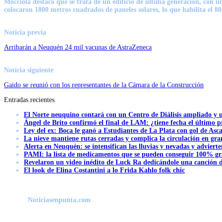
Mocciola destacó que se trata de un edificio de última generación, con u
colocaron 1800 metros cuadrados de paneles solares, lo que habilita el 8
Noticia previa
Arribarán a Neuquén 24 mil vacunas de AstraZeneca
Noticia siguiente
Gaido se reunió con los representantes de la Cámara de la Construcción
Entradas recientes
El Norte neuquino contará con un Centro de Diálisis ampliado y
Ángel de Brito confirmó el final de LAM: ¿tiene fecha el último
Ley del ex: Boca le ganó a Estudiantes de La Plata con gol de Asc
La nieve mantiene rutas cerradas y complica la circulación en gra
Alerta en Neuquén: se intensifican las lluvias y nevadas y advierte
PAMI: la lista de medicamentos que se pueden conseguir 100% gra
Revelaron un video inédito de Luck Ra dedicándole una canción d
El look de Elina Costantini a lo Frida Kahlo folk chic
Noticiasenpunta.com