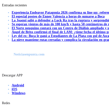
Entradas recientes
Experiencia Endeavor Patagonia 2026 confirma su line up: refere
El especial posteo de Enner Valencia a horas de sumarse a Boca
La Joaqui salió a defender a Luck Ra tras la ruptura y sorprendi
Se esperan vientos de más de 100 km/h y hasta 50 centímetros de 
El Norte neuquino contará con un Centro de Diálisis ampliado y
Ángel de Brito confirmó el final de LAM: ¿tiene fecha el último
Ley del ex: Boca le ganó a Estudiantes de La Plata con gol de Asc
La nieve mantiene rutas cerradas y complica la circulación en gra
Noticiasenpunta.com
Descargar APP
Android
iOS
Windows
Redes