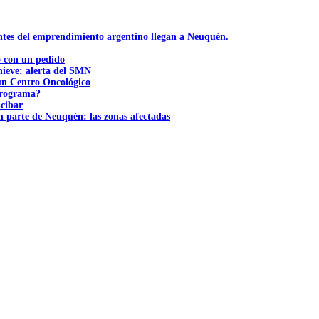
ntes del emprendimiento argentino llegan a Neuquén.
ó con un pedido
nieve: alerta del SMN
 un Centro Oncológico
 programa?
acibar
n parte de Neuquén: las zonas afectadas