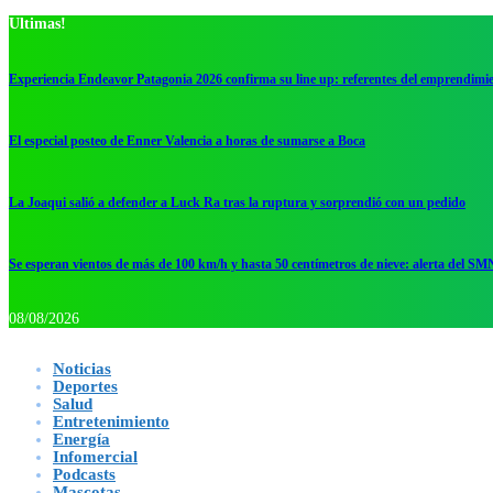
Ultimas!
Experiencia Endeavor Patagonia 2026 confirma su line up: referentes del emprendimi
El especial posteo de Enner Valencia a horas de sumarse a Boca
La Joaqui salió a defender a Luck Ra tras la ruptura y sorprendió con un pedido
Se esperan vientos de más de 100 km/h y hasta 50 centímetros de nieve: alerta del SM
08/08/2026
Noticias
Deportes
Salud
Entretenimiento
Energía
Infomercial
Podcasts
Mascotas