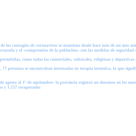
 de los contagios de coronavirus se mantiene desde hace más de un mes ant
n cruzada y el «compromiso de la población» con las medidas de seguridad s
 permitidas, como todas las comerciales, culturales, religiosas y deportivas 
77 personas se encontraban internadas en terapia intensiva, lo que signif
agosto al 1º de septiembre- la provincia registró un descenso en los nuevos
os y 1.157 recuperados