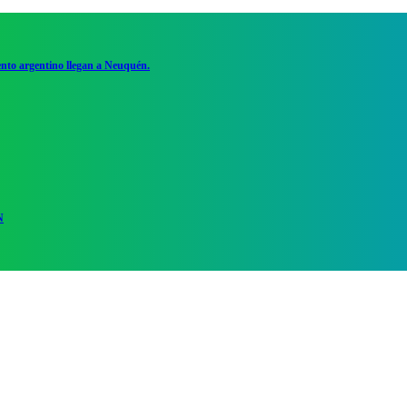
ento argentino llegan a Neuquén.
N