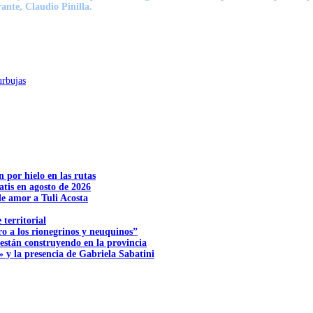
rante, Claudio Pinilla.
urbujas
n por hielo en las rutas
tis en agosto de 2026
e amor a Tuli Acosta
territorial
o a los rionegrinos y neuquinos”
 están construyendo en la provincia
 y la presencia de Gabriela Sabatini