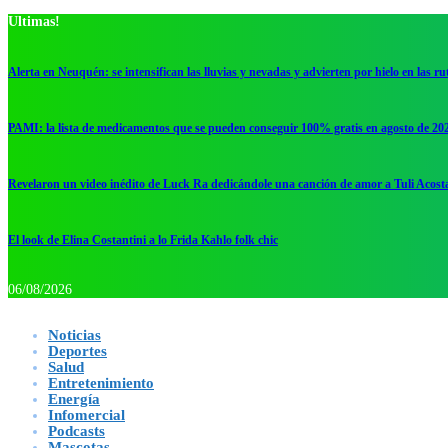
Ultimas!
Alerta en Neuquén: se intensifican las lluvias y nevadas y advierten por hielo en las ru
PAMI: la lista de medicamentos que se pueden conseguir 100% gratis en agosto de 20
Revelaron un video inédito de Luck Ra dedicándole una canción de amor a Tuli Acost
El look de Elina Costantini a lo Frida Kahlo folk chic
06/08/2026
Noticias
Deportes
Salud
Entretenimiento
Energía
Infomercial
Podcasts
Mascotas