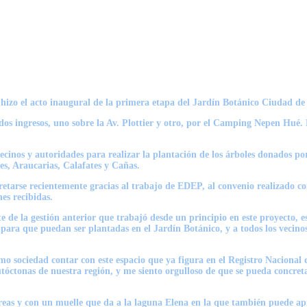
 hizo el acto inaugural de la primera etapa del Jardín Botánico Ciudad de 
s ingresos, uno sobre la Av. Plottier y otro, por el Camping Nepen Hué. E
n vecinos y autoridades para realizar la plantación de los árboles donados
es, Araucarias, Calafates y Cañas.
cretarse recientemente gracias al trabajo de EDEP, al convenio realizado c
es recibidas.
 de la gestión anterior que trabajó desde un principio en este proyecto, 
ra que puedan ser plantadas en el Jardín Botánico, y a todos los vecinos q
mo sociedad contar con este espacio que ya figura en el Registro Nacional
utóctonas de nuestra región, y me siento orgulloso de que se pueda concreta
reas y con un muelle que da a la laguna Elena en la que también puede apr