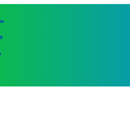
tas
26
a