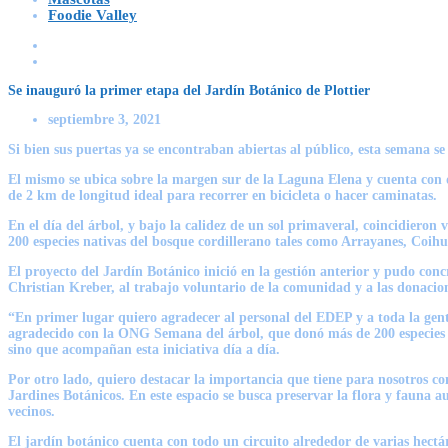
Foodie Valley
Se inauguró la primer etapa del Jardín Botánico de Plottier
septiembre 3, 2021
Si bien sus puertas ya se encontraban abiertas al público, esta semana se
El mismo se ubica sobre la margen sur de la Laguna Elena y cuenta con do
de 2 km de longitud ideal para recorrer en bicicleta o hacer caminatas.
En el día del árbol, y bajo la calidez de un sol primaveral, coincidiero
200 especies nativas del bosque cordillerano tales como Arrayanes, Coihu
El proyecto del Jardín Botánico inició en la gestión anterior y pudo con
Christian Kreber, al trabajo voluntario de la comunidad y a las donacion
“En primer lugar quiero agradecer al personal del EDEP y a toda la gente
agradecido con la ONG Semana del árbol, que donó más de 200 especies pa
sino que acompañan esta iniciativa día a día.
Por otro lado, quiero destacar la importancia que tiene para nosotros co
Jardines Botánicos. En este espacio se busca preservar la flora y fauna a
vecinos.
El jardín botánico cuenta con todo un circuito alrededor de varias hectá