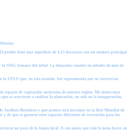
Plottier.
l predio tiene una superficie de 4,15 hectáreas con un sendero principal
 por la ONG Semana del árbol. La donación consiste en árboles de más de
on la UFLO que, en esta ocasión, fue representada por su vicerrector
este espacio de vegetación autóctona de nuestra región. Me siento muy
ue se acercaron a realizar la plantación, no solo en la inauguración,
 de Jardines Botánicos y que pronto será inscripto en la Red Mundial de
r y de que se generen estos espacios diferentes de recreación para los
eciarse un poco de la fauna local. Es un paseo que vale la pena hacer en