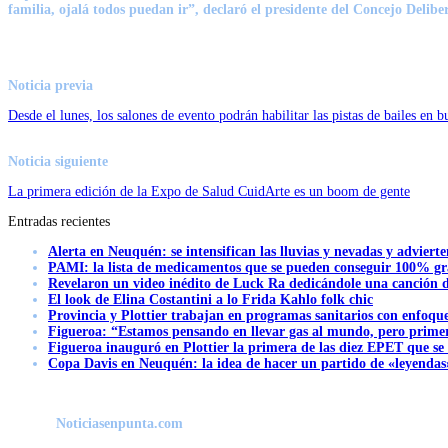
familia, ojalá todos puedan ir”, declaró el presidente del Concejo Delibe
Noticia previa
Desde el lunes, los salones de evento podrán habilitar las pistas de bailes en b
Noticia siguiente
La primera edición de la Expo de Salud CuidArte es un boom de gente
Entradas recientes
Alerta en Neuquén: se intensifican las lluvias y nevadas y advierte
PAMI: la lista de medicamentos que se pueden conseguir 100% gra
Revelaron un video inédito de Luck Ra dedicándole una canción d
El look de Elina Costantini a lo Frida Kahlo folk chic
Provincia y Plottier trabajan en programas sanitarios con enfoque 
Figueroa: “Estamos pensando en llevar gas al mundo, pero primer
Figueroa inauguró en Plottier la primera de las diez EPET que se
Copa Davis en Neuquén: la idea de hacer un partido de «leyendas»
Noticiasenpunta.com