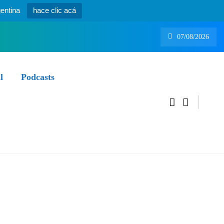
entina
hace clic acá
07/08/2026
l
Podcasts