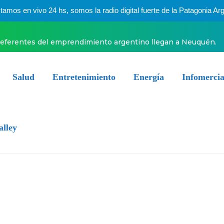
mos en vivo 24 hs, somos la radio digital fuerte de la Patagonia Arg
referentes del emprendimiento argentino llegan a Neuquén.
Salud
Entretenimiento
Energía
Infomercia
alley