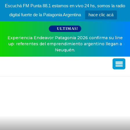
Escuchá FM Punta 88.1 estamos en vivo 24 hs, somos la radio
digital fuerte de la Patagonia Argentina
hace clic acá
ULTIMAS!
Endeavor Patagonia 2026 confirma su line
El especial poste
tes del emprendimiento argentino llegan a
Neuquén.