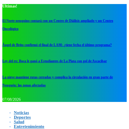
Ultimas!
El Norte neuquino contará con un Centro de Diálisis ampliado y un Centro
Oncológico
Ángel de Brito confirmó el final de LAM: ¿tiene fecha el último programa?
Ley del ex: Boca le ganó a Estudiantes de La Plata con gol de Ascacibar
La nieve mantiene rutas cerradas y complica la circulación en gran parte de
Neuquén: las zonas afectadas
07/08/2026
Noticias
Deportes
Salud
Entretenimiento