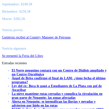
Septiembre: $249,50
Diciembre: $259,50
Marzo: $283,50.
Noticia previa
Gutiérrez recibió al Country Manager de Petronas
Noticia siguiente
Se presentó la Feria del Libro
Entradas recientes
El Norte neuquino contará con un Centro de Diálisis ampliado y
un Centro Oncológico
Ángel de Brito confirmó el final de LAM: ¿tiene fecha el último
programa?
Ley del ex: Boca le ganó a Estudiantes de La Plata con gol de
Ascacibar
La nieve mantiene rutas cerradas y complica la circulación en
gran parte de Neuquén: las zonas afectadas
Alerta en Neuquén: se intensifican las lluvias y nevadas y
advierten por hielo en las rutas