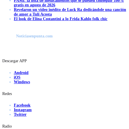
PAMI: la lista de medicamentos que se pueden conseguir 100%
gratis en agosto de 2026
Revelaron un video inédito de Luck Ra dedicándole una canción
de amor a Tuli Acosta
El look de Elina Costantini a lo Frida Kahlo folk chic
Noticiasenpunta.com
Descargar APP
Android
iOS
Windows
Redes
Facebook
Instagram
Twitter
Radio