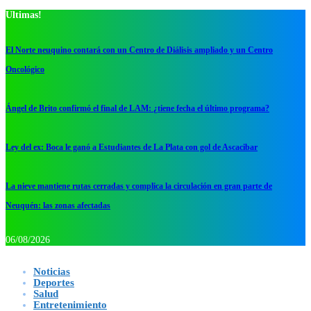
Ultimas!
El Norte neuquino contará con un Centro de Diálisis ampliado y un Centro
Oncológico
Ángel de Brito confirmó el final de LAM: ¿tiene fecha el último programa?
Ley del ex: Boca le ganó a Estudiantes de La Plata con gol de Ascacibar
La nieve mantiene rutas cerradas y complica la circulación en gran parte de
Neuquén: las zonas afectadas
06/08/2026
Noticias
Deportes
Salud
Entretenimiento