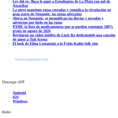
Ley del ex: Boca le ganó a Estudiantes de La Plata con gol de
Ascacibar
La nieve mantiene rutas cerradas y complica la circulación en
gran parte de Neuquén: las zonas afectadas
Alerta en Neuquén: se intensifican las lluvias y nevadas y
advierten por hielo en las rutas
PAMI: la lista de medicamentos que se pueden conseguir 100%
gratis en agosto de 2026
Revelaron un video inédito de Luck Ra dedicándole una canción
de amor a Tuli Acosta
El look de Elina Costantini a lo Frida Kahlo folk chic
Noticiasenpunta.com
Descargar APP
Android
iOS
Windows
Redes