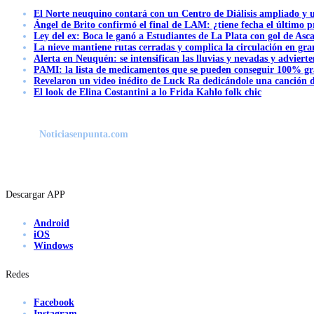
El Norte neuquino contará con un Centro de Diálisis ampliado y
Ángel de Brito confirmó el final de LAM: ¿tiene fecha el último
Ley del ex: Boca le ganó a Estudiantes de La Plata con gol de Asc
La nieve mantiene rutas cerradas y complica la circulación en gra
Alerta en Neuquén: se intensifican las lluvias y nevadas y advierte
PAMI: la lista de medicamentos que se pueden conseguir 100% gra
Revelaron un video inédito de Luck Ra dedicándole una canción d
El look de Elina Costantini a lo Frida Kahlo folk chic
Noticiasenpunta.com
Descargar APP
Android
iOS
Windows
Redes
Facebook
Instagram