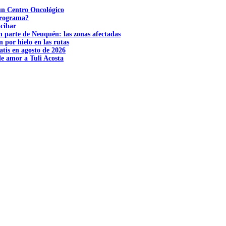
 un Centro Oncológico
 programa?
acibar
n parte de Neuquén: las zonas afectadas
n por hielo en las rutas
tis en agosto de 2026
e amor a Tuli Acosta