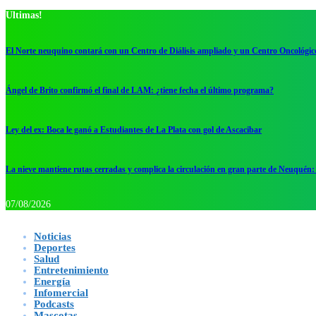
Ultimas!
El Norte neuquino contará con un Centro de Diálisis ampliado y un Centro Oncológic
Ángel de Brito confirmó el final de LAM: ¿tiene fecha el último programa?
Ley del ex: Boca le ganó a Estudiantes de La Plata con gol de Ascacibar
La nieve mantiene rutas cerradas y complica la circulación en gran parte de Neuquén: 
07/08/2026
Noticias
Deportes
Salud
Entretenimiento
Energía
Infomercial
Podcasts
Mascotas