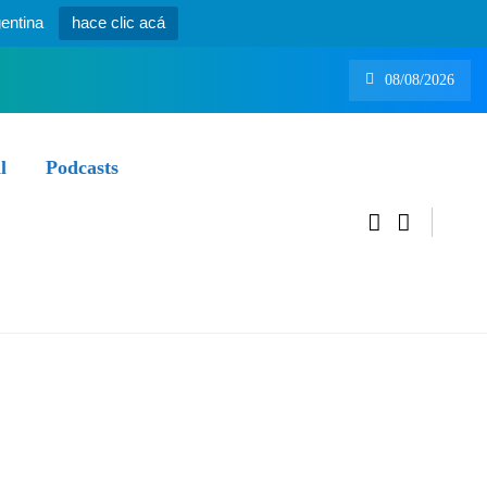
entina
hace clic acá
08/08/2026
l
Podcasts