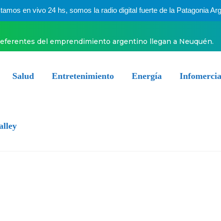
mos en vivo 24 hs, somos la radio digital fuerte de la Patagonia Arg
referentes del emprendimiento argentino llegan a Neuquén.
Salud
Entretenimiento
Energía
Infomercia
alley