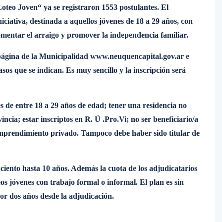
Loteo Joven“ ya se registraron 1553 postulantes. El
ciativa, destinada a aquellos jóvenes de 18 a 29 años, con
 fomentar el arraigo y promover la independencia familiar.
a página de la Municipalidad www.neuquencapital.gov.ar e
pasos que se indican. Es muy sencillo y la inscripción será
nes de entre 18 a 29 años de edad; tener una residencia no
cia; estar inscriptos en R. Ú .Pro.Vi; no ser beneficiario/a
mprendimiento privado. Tampoco debe haber sido titular de
 ciento hasta 10 años. Además la cuota de los adjudicatarios
os jóvenes con trabajo formal o informal. El plan es sin
por dos años desde la adjudicación.