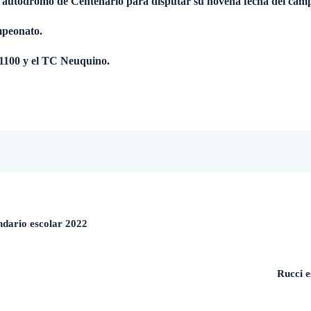
l autódromo de Centenario para disputar su novena fecha del cam
ampeonato.
1100 y el TC Neuquino.
ndario escolar 2022
Rucci e