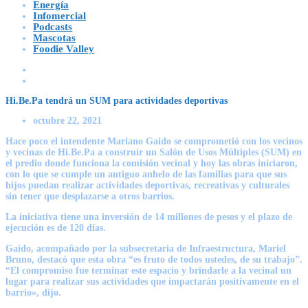
Energía
Infomercial
Podcasts
Mascotas
Foodie Valley
Hi.Be.Pa tendrá un SUM para actividades deportivas
octubre 22, 2021
Hace poco el intendente Mariano Gaido se comprometió con los vecinos
y vecinas de Hi.Be.Pa a construir un Salón de Usos Múltiples (SUM) en
el predio donde funciona la comisión vecinal y hoy las obras iniciaron,
con lo que se cumple un antiguo anhelo de las familias para que sus
hijos puedan realizar actividades deportivas, recreativas y culturales
sin tener que desplazarse a otros barrios.
La iniciativa tiene una inversión de 14 millones de pesos y el plazo de
ejecución es de 120 días.
Gaido, acompañado por la subsecretaria de Infraestructura, Mariel
Bruno, destacó que esta obra “es fruto de todos ustedes, de su trabajo”.
“El compromiso fue terminar este espacio y brindarle a la vecinal un
lugar para realizar sus actividades que impactarán positivamente en el
barrio», dijo.