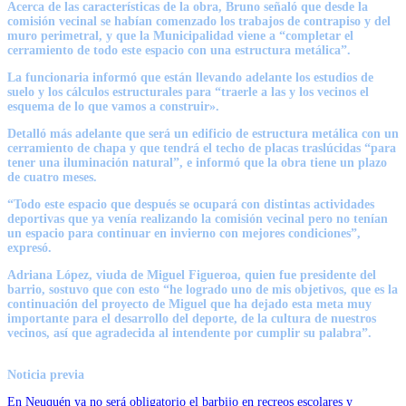
Acerca de las características de la obra, Bruno señaló que desde la
comisión vecinal se habían comenzado los trabajos de contrapiso y del
muro perimetral, y que la Municipalidad viene a “completar el
cerramiento de todo este espacio con una estructura metálica”.
La funcionaria informó que están llevando adelante los estudios de
suelo y los cálculos estructurales para “traerle a las y los vecinos el
esquema de lo que vamos a construir».
Detalló más adelante que será un edificio de estructura metálica con un
cerramiento de chapa y que tendrá el techo de placas traslúcidas “para
tener una iluminación natural”, e informó que la obra tiene un plazo
de cuatro meses.
“Todo este espacio que después se ocupará con distintas actividades
deportivas que ya venía realizando la comisión vecinal pero no tenían
un espacio para continuar en invierno con mejores condiciones”,
expresó.
Adriana López, viuda de Miguel Figueroa, quien fue presidente del
barrio, sostuvo que con esto “he logrado uno de mis objetivos, que es la
continuación del proyecto de Miguel que ha dejado esta meta muy
importante para el desarrollo del deporte, de la cultura de nuestros
vecinos, así que agradecida al intendente por cumplir su palabra”.
Noticia previa
En Neuquén ya no será obligatorio el barbijo en recreos escolares y