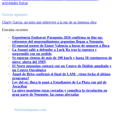
actividades físicas
Noticia siguiente
Charly García: un mito que sobrevive a la par de su inmensa obra
Entradas recientes
Experiencia Endeavor Patagonia 2026 confirma su line up:
referentes del emprendimiento argentino llegan a Neuquén.
El especial posteo de Enner Valencia a horas de sumarse a Boca
La Joaqui salió a defender a Luck Ra tras la ruptura y
sorprendió con un pedido
Se esperan vientos de más de 100 km/h y hasta 50 centímetros de
nieve: alerta del SMN
El Norte neuquino contará con un Centro de Diálisis ampliado y
un Centro Oncológico
Ángel de Brito confirmó el final de LAM: ¿tiene fecha el último
programa?
Ley del ex: Boca le ganó a Estudiantes de La Plata con gol de
Ascacibar
La nieve mantiene rutas cerradas y complica la circulación en
gran parte de Neuquén: las zonas afectadas
Noticiasenpunta.com