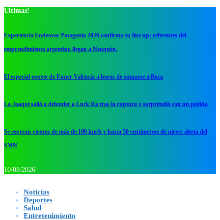
Ultimas!
Experiencia Endeavor Patagonia 2026 confirma su line up: referentes del
emprendimiento argentino llegan a Neuquén.
El especial posteo de Enner Valencia a horas de sumarse a Boca
La Joaqui salió a defender a Luck Ra tras la ruptura y sorprendió con un pedido
Se esperan vientos de más de 100 km/h y hasta 50 centímetros de nieve: alerta del
SMN
10/08/2026
Noticias
Deportes
Salud
Entretenimiento