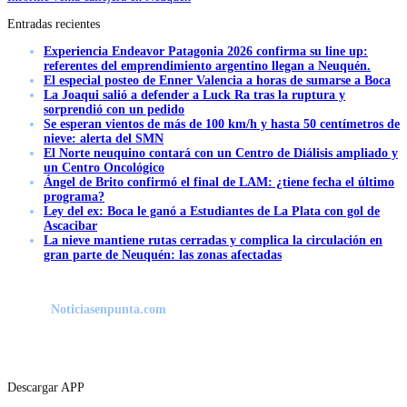
Entradas recientes
Experiencia Endeavor Patagonia 2026 confirma su line up:
referentes del emprendimiento argentino llegan a Neuquén.
El especial posteo de Enner Valencia a horas de sumarse a Boca
La Joaqui salió a defender a Luck Ra tras la ruptura y
sorprendió con un pedido
Se esperan vientos de más de 100 km/h y hasta 50 centímetros de
nieve: alerta del SMN
El Norte neuquino contará con un Centro de Diálisis ampliado y
un Centro Oncológico
Ángel de Brito confirmó el final de LAM: ¿tiene fecha el último
programa?
Ley del ex: Boca le ganó a Estudiantes de La Plata con gol de
Ascacibar
La nieve mantiene rutas cerradas y complica la circulación en
gran parte de Neuquén: las zonas afectadas
Noticiasenpunta.com
Descargar APP