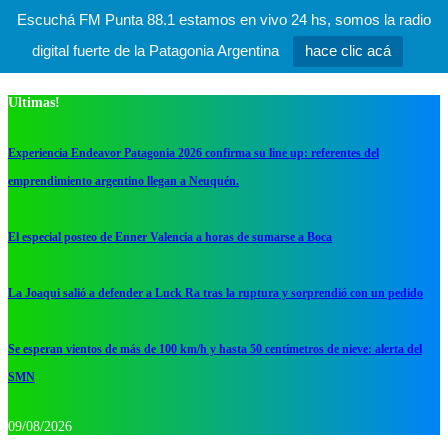
Escuchá FM Punta 88.1 estamos en vivo 24 hs, somos la radio
digital fuerte de la Patagonia Argentina
hace clic acá
Ultimas!
Experiencia Endeavor Patagonia 2026 confirma su line up: referentes del
emprendimiento argentino llegan a Neuquén.
El especial posteo de Enner Valencia a horas de sumarse a Boca
La Joaqui salió a defender a Luck Ra tras la ruptura y sorprendió con un pedido
Se esperan vientos de más de 100 km/h y hasta 50 centímetros de nieve: alerta del
SMN
09/08/2026