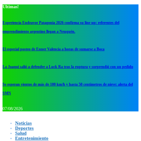
Ultimas!
Experiencia Endeavor Patagonia 2026 confirma su line up: referentes del
emprendimiento argentino llegan a Neuquén.
El especial posteo de Enner Valencia a horas de sumarse a Boca
La Joaqui salió a defender a Luck Ra tras la ruptura y sorprendió con un pedido
Se esperan vientos de más de 100 km/h y hasta 50 centímetros de nieve: alerta del
SMN
07/08/2026
Noticias
Deportes
Salud
Entretenimiento