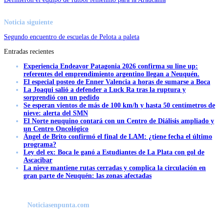
Noticia siguiente
Segundo encuentro de escuelas de Pelota a paleta
Entradas recientes
Experiencia Endeavor Patagonia 2026 confirma su line up:
referentes del emprendimiento argentino llegan a Neuquén.
El especial posteo de Enner Valencia a horas de sumarse a Boca
La Joaqui salió a defender a Luck Ra tras la ruptura y
sorprendió con un pedido
Se esperan vientos de más de 100 km/h y hasta 50 centímetros de
nieve: alerta del SMN
El Norte neuquino contará con un Centro de Diálisis ampliado y
un Centro Oncológico
Ángel de Brito confirmó el final de LAM: ¿tiene fecha el último
programa?
Ley del ex: Boca le ganó a Estudiantes de La Plata con gol de
Ascacibar
La nieve mantiene rutas cerradas y complica la circulación en
gran parte de Neuquén: las zonas afectadas
Noticiasenpunta.com