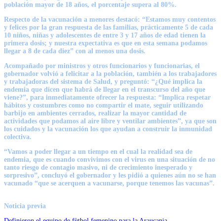
población mayor de 18 años, el porcentaje supera al 80%.
Respecto de la vacunación a menores destacó: “Estamos muy contentos
y felices por la gran respuesta de las familias, prácticamente 5 de cada
10 niños, niñas y adolescentes de entre 3 y 17 años de edad tienen la
primera dosis; y nuestra expectativa es que en esta semana podamos
llegar a 8 de cada diez” con al menos una dosis.
Acompañado por ministros y otros funcionarios y funcionarias, el
gobernador volvió a felicitar a la población, también a los trabajadores
y trabajadoras del sistema de Salud, y preguntó: “¿Qué implica la
endemia que dicen que habrá de llegar en el transcurso del año que
viene?”, para inmediatamente ofrecer la respuesta: “Implica respetar
hábitos y costumbres como no compartir el mate, seguir utilizando
barbijo en ambientes cerrados, realizar la mayor cantidad de
actividades que podamos al aire libre y ventilar ambientes”, ya que son
los cuidados y la vacunación los que ayudan a construir la inmunidad
colectiva.
“Vamos a poder llegar a un tiempo en el cual la realidad sea de
endemia, que es cuando convivimos con el virus en una situación de no
tanto riesgo de contagio masivo, ni de crecimiento inesperado y
sorpresivo”, concluyó el gobernador y les pidió a quienes aún no se han
vacunado “que se acerquen a vacunarse, porque tenemos las vacunas”.
Noticia previa
Definieron el equipo de fùtbol femenino para la Araucania