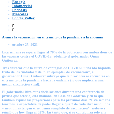
Energía
Infomercial
Podcasts
Mascotas
Foodie Valley
Avanza la vacunación, en el tránsito de la pandemia a la endemia
octubre 25, 2021
Esta semana se espera llegar al 70% de la población con ambas dosis de
las vacunas contra el COVID-19, adelantó el gobernador Omar
Gutiérrez.
Tras destacar que la curva de contagios de COVID-19 “ha ido bajando
fruto de los cuidados y del plan ejemplar de vacunación”, el
gobernador Omar Gutiérrez subrayó que la provincia se encuentra en
el tránsito de la pandemia hacia la endemia (lo que implicará una
menor circulación viral).
El gobernador hizo estas declaraciones durante una conferencia de
prensa que ofreció, esta mañana, en Casa de Gobierno y en la que
también expuso las proyecciones para los próximos días. “Esta semana
tenemos la expectativa de poder llegar a que 7 de cada diez neuquinos
y neuquinas tengan el esquema completo de vacunación”, sostuvo y
señaló que hoy llega al 62%. En tanto que, si se contabiliza sólo a la