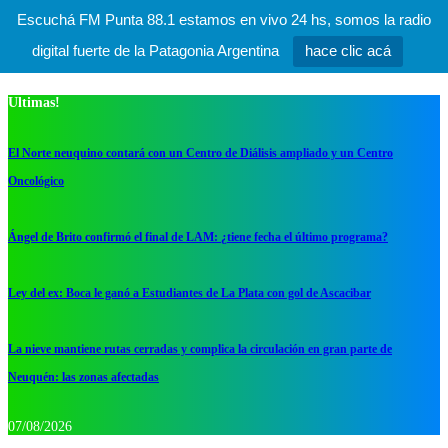
Escuchá FM Punta 88.1 estamos en vivo 24 hs, somos la radio
digital fuerte de la Patagonia Argentina
hace clic acá
Ultimas!
El Norte neuquino contará con un Centro de Diálisis ampliado y un Centro
Oncológico
Ángel de Brito confirmó el final de LAM: ¿tiene fecha el último programa?
Ley del ex: Boca le ganó a Estudiantes de La Plata con gol de Ascacibar
La nieve mantiene rutas cerradas y complica la circulación en gran parte de
Neuquén: las zonas afectadas
07/08/2026