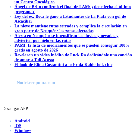
un Centro Oncológico
Ángel de Brito confirmó el final de LAM: ¿tiene fecha el último
programa?
Ley del ex: Boca le ganó a Estudiantes de La Plata con gol de
Ascacibar
La nieve mantiene rutas cerradas y complica la circulación en
gran parte de Neuquén: las zonas afectadas
Alerta en Neuquén: se intensifican las lluvias y nevadas y
advierten por hielo en las rutas
PAMI: la lista de medicamentos que se pueden conseguir 100%
gratis en agosto de 2026
Revelaron un video inédito de Luck Ra dedicándole una canción
de amor a Tuli Acosta
El look de Elina Costantini a lo Frida Kahlo folk chic
Noticiasenpunta.com
Descargar APP
Android
iOS
Windows